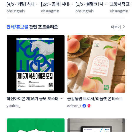
[4/5 - 커팅] 시대인
[2/5 - 콤마] 시대인
[1/5 - 블랭크] 시대
교양서적 표
재 수학 교재 표지 
재 수학 교재 표지 
인재 수학 교재 표
인 콘테스트
ohsungmin
ohsungmin
ohsungmin
ohsungmin
콘테스트 4
콘테스트 2
지 콘테스트 1
인쇄/홍보물
관련 포트폴리오
더보기
혁신아이콘 제16기 공모 포스터 디
금강농원 브로셔/리플렛 콘테스트
자인 콘테스트
youhihi_
editor_s