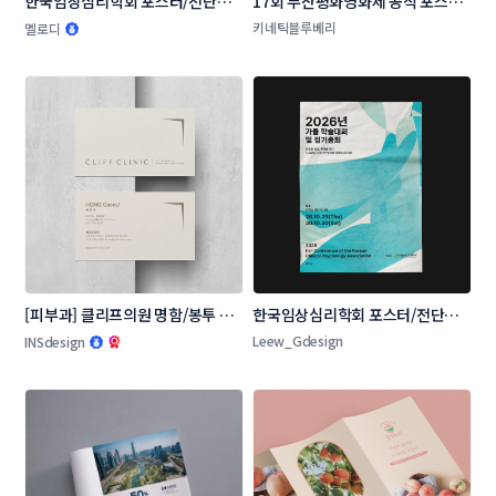
한국임상심리학회 포스터/전단지 
17회 부산평화영화제 공식 포스터 
콘테스트
공모
키네틱블루베리
멜로디
[피부과] 클리프의원 명함/봉투 콘
한국임상심리학회 포스터/전단지 
테스트
콘테스트
Leew_Gdesign
INSdesign