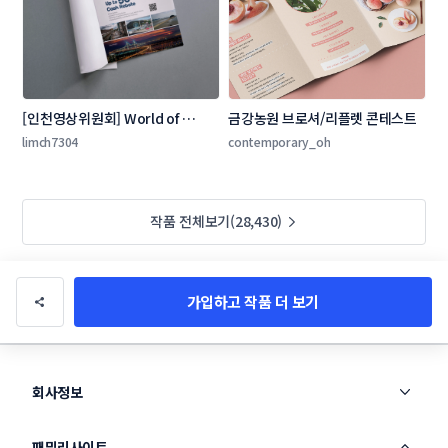
[인천영상위원회] World of 
금강농원 브로셔/리플렛 콘테스트
Locations 잡지 광고 콘테스트
limch7304
contemporary_oh
작품 전체보기(28,430)
가입하고 작품 더 보기
회사정보
패밀리사이트