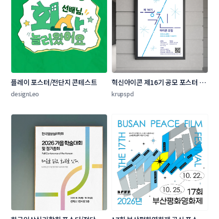
플레이 포스터/전단지 콘테스트
혁신아이콘 제16기 공모 포스터 디
자인 콘테스트
designLeo
krupspd