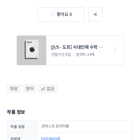
좋아요 0
[3/5 - 도트] 시대인재 수학 교
재 표지 콘테스트 3
진행기간 8일
참여작 24개
파랑
영어
👶 젊은
작품 정보
콘테스트 참여작품
작품 유형
pppagasali
의뢰자