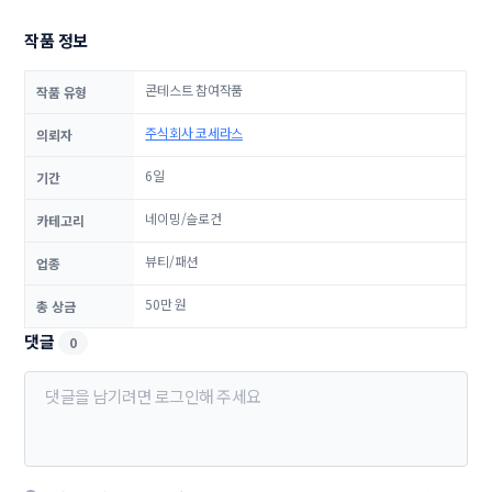
작품 정보
콘테스트 참여작품
작품 유형
주식회사 코세라스
의뢰자
6일
기간
네이밍/슬로건
카테고리
뷰티/패션
업종
50만 원
총 상금
댓글
0