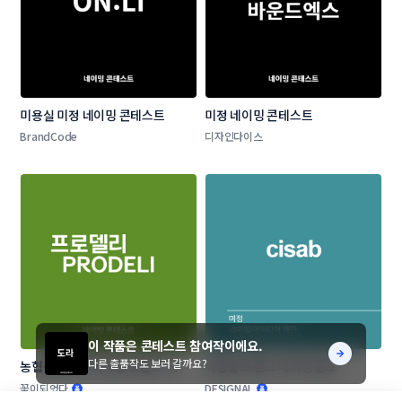
미용실 미정 네이밍 콘테스트
미정 네이밍 콘테스트
BrandCode
디자인다이스
이 작품은 콘테스트 참여작이에요.
다른 출품작도 보러 갈까요?
농협목우촌 프리미엄 브랜드 네이
화장품 브랜드 네이밍 공모
밍 공모
꽃이되었다
DESIGNAL