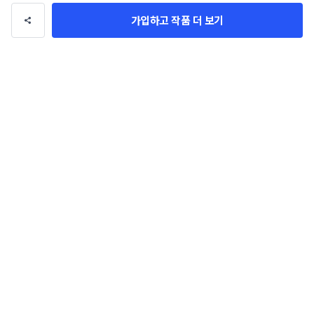
가입하고 작품 더 보기
애견 애묘 수제간식 및 사료 브랜드 
기능성 속옷 브랜딩
작명부탁드립니다.
SOARizing
이름남
작품 전체보기(715,887)