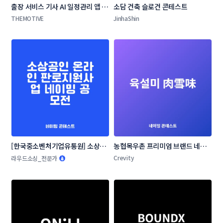
출장 서비스 기사 AI 일정관리 앱 네
소담 건축 슬로건 콘테스트
이밍 콘테스트
THEMOTIVE
JinhaShin
[한국중소벤처기업유통원] 소상공
농협목우촌 프리미엄 브랜드 네이
인 온라인 판로지원사업 네이밍 공
밍 공모
Crevity
라우드소싱_전문가
모전