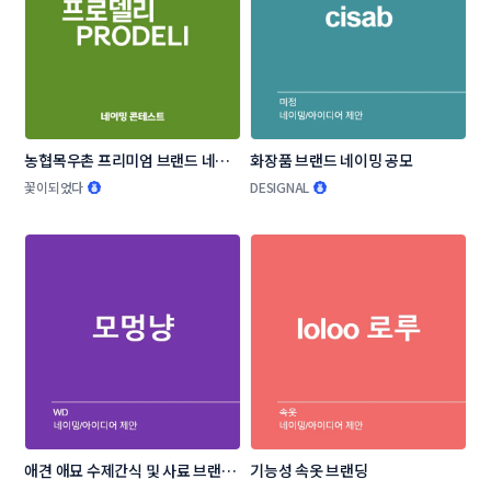
농협목우촌 프리미엄 브랜드 네이
화장품 브랜드 네이밍 공모
밍 공모
꽃이되었다
DESIGNAL
애견 애묘 수제간식 및 사료 브랜드 
기능성 속옷 브랜딩