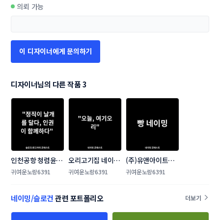
의뢰 가능
이 디자이너에게 문의하기
디자이너님의 다른 작품 3
인천공항 청렴윤리
오리고기집 네이밍 
(주)유앤아이트레
·인권 슬로건 대국
콘테스트
이드 빵 브랜드 네
귀여운노랑6391
귀여운노랑6391
귀여운노랑6391
민 공모전
이밍 콘테스트
네이밍/슬로건
관련 포트폴리오
더보기