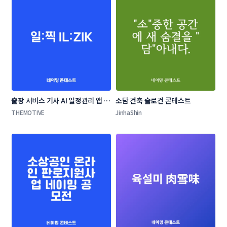
출장 서비스 기사 AI 일정관리 앱 네
소담 건축 슬로건 콘테스트
이밍 콘테스트
THEMOTIVE
JinhaShin