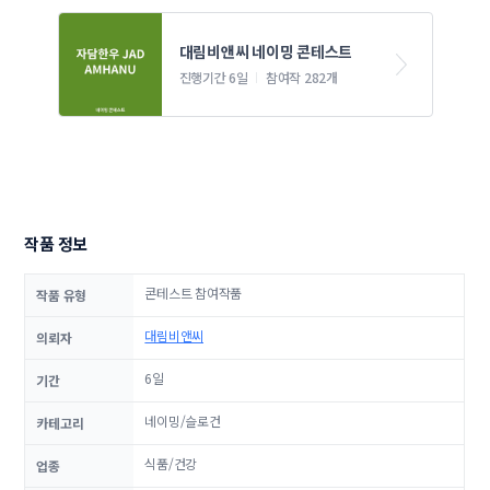
대림비앤씨 네이밍 콘테스트
진행기간 6일
참여작 282개
작품 정보
콘테스트 참여작품
작품 유형
대림비앤씨
의뢰자
6일
기간
네이밍/슬로건
카테고리
식품/건강
업종