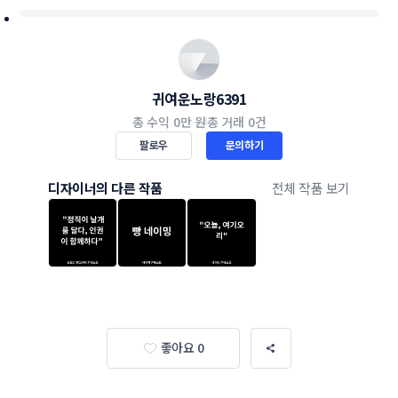
귀여운노랑6391
총 수익
0만 원
총 거래
0건
팔로우
문의하기
디자이너의 다른 작품
전체 작품 보기
좋아요 0