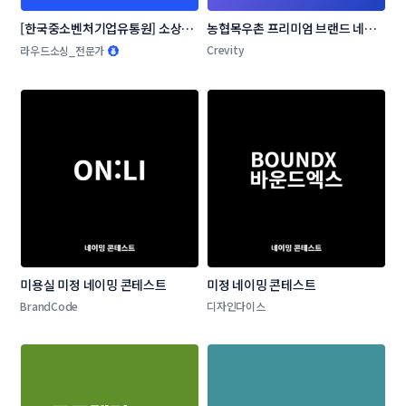
[한국중소벤처기업유통원] 소상공
농협목우촌 프리미엄 브랜드 네이
인 온라인 판로지원사업 네이밍 공
밍 공모
Crevity
라우드소싱_전문가
모전
미용실 미정 네이밍 콘테스트
미정 네이밍 콘테스트
BrandCode
디자인다이스