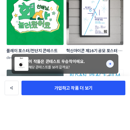
플레이 포스터/전단지 콘테스트
혁신아이콘 제16기 공모 포스터 디
자인 콘테스트
designLeo
krupspd
이 작품은 콘테스트 우승작이에요.
해당 콘테스트를 보러 갈까요?
가입하고 작품 더 보기