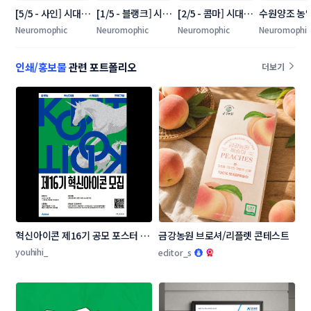
[5/5 - 사인] 시대인
[1/5 - 블랭크] 시대
[2/5 - 콤마] 시대인
수원양조 농
재 수학 교재 표지 
인재 수학 교재 표
재 수학 교재 표지 
법인 주식회
Neuromophic
Neuromophic
Neuromophic
Neuromophic
콘테스트 5
지 콘테스트 1
콘테스트 2
+명함 콘테
인쇄/홍보물
관련 포트폴리오
더보기
혁신아이콘 제16기 공모 포스터 디
금강농원 브로셔/리플렛 콘테스트
자인 콘테스트
youhihi_
editor_s