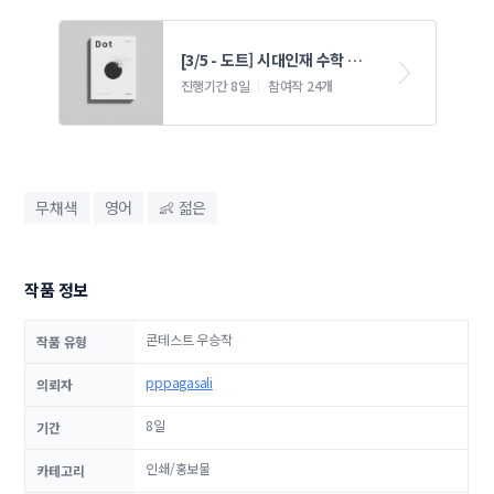
[3/5 - 도트] 시대인재 수학 교
재 표지 콘테스트 3
진행기간 8일
참여작 24개
무채색
영어
👶 젊은
작품 정보
콘테스트 우승작
작품 유형
pppagasali
의뢰자
8일
기간
인쇄/홍보물
카테고리