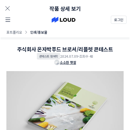
AD
작품 상세 보기
로그인
포트폴리오
인쇄/홍보물
주식회사 온자박푸드 브로셔/리플렛 콘테스트
2024.07.09
조회수 48
콘테스트 참여작
소소한 햇쌀