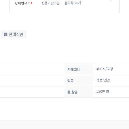
트
진행기간 6일
참여작 20개
🏢 현대적인
패키지/포장
카테고리
식품/건강
업종
150만 원
총 상금