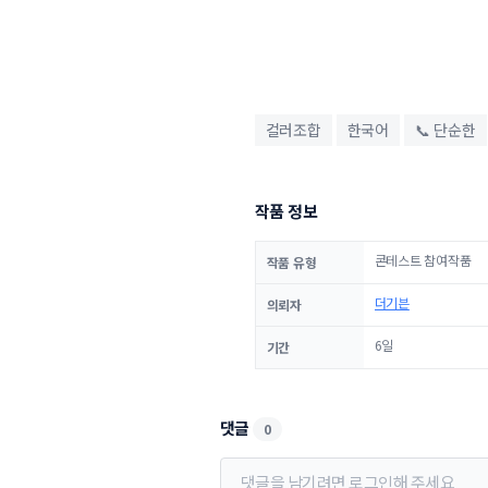
컬러조합
한국어
📞 단순한
작품 정보
콘테스트 참여작품
작품 유형
더기븐
의뢰자
6일
기간
댓글
0