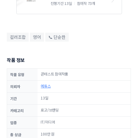
진행기간 13일
참여작 73개
컬러조합
영어
📞 단순한
작품 정보
콘테스트 참여작품
작품 유형
에듀스
의뢰자
13일
기간
로고/브랜딩
카테고리
IT/미디어
업종
100만 원
총 상금