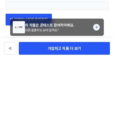
이 디자이너에게 문의하기
이 작품은 콘테스트 참여작이에요.
다른 출품작도 보러 갈까요?
로고/브랜딩
관련 포트폴리오
더보기
가입하고 작품 더 보기
XAV [자브] 로고 콘테스트
실내건축 아윤재 로고+명함 콘테스
트
moodpiece
su_m