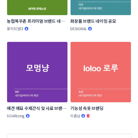
농협목우촌 프리미엄 브랜드 네이
화장품 브랜드 네이밍 공모
밍 공모
꽃이되었다
DESIGNAL
애견 애묘 수제간식 및 사료 브랜드 
기능성 속옷 브랜딩
작명부탁드립니다.
SOARizing
이름남