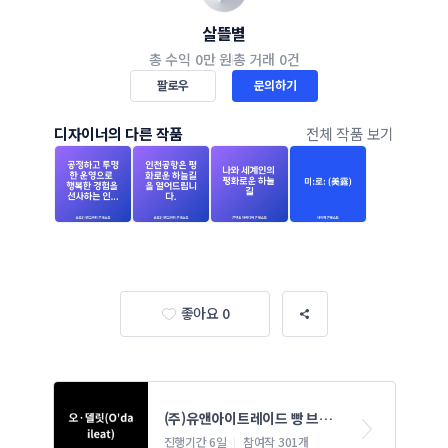
살뜰별
총 수익
0만 원
총 거래
0건
팔로우
문의하기
디자이너의 다른 작품
전체 작품 보기
좋아요 0
(주)유앤아이트레이드 빵 브랜
드 네이밍 콘테스트
진행기간 6일
참여작 301개