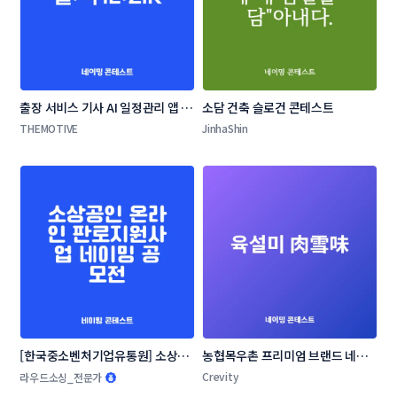
출장 서비스 기사 AI 일정관리 앱 네
소담 건축 슬로건 콘테스트
이밍 콘테스트
THEMOTIVE
JinhaShin
[한국중소벤처기업유통원] 소상공
농협목우촌 프리미엄 브랜드 네이
인 온라인 판로지원사업 네이밍 공
밍 공모
Crevity
라우드소싱_전문가
모전