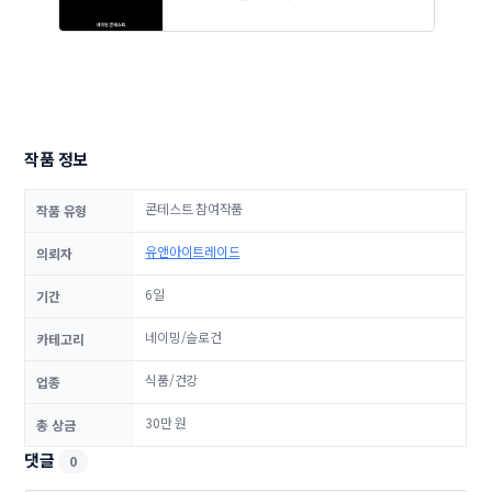
작품 정보
콘테스트 참여작품
작품 유형
유앤아이트레이드
의뢰자
6일
기간
네이밍/슬로건
카테고리
식품/건강
업종
30만 원
총 상금
댓글
0