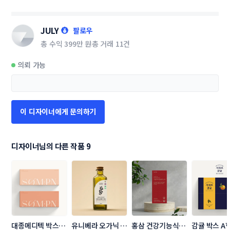
JULY
팔로우
총 수익
399만 원
총 거래
11건
의뢰 가능
이 디자이너에게 문의하기
디자이너님의 다른 작품 9
대종메디텍 박스
유니베라 오가닉 신
홍삼 건강기능식품 
감귤 박스 A