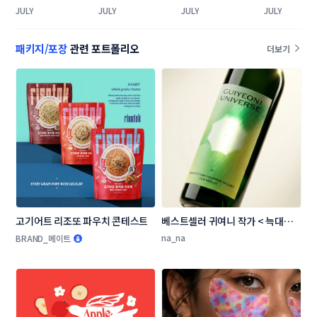
(상자) 콘테스트
제품 참기름, 참깨 
박스(상자) 콘테스
JULY
JULY
JULY
JULY
라벨+박스 콘테스
트
트
패키지/포장
관련 포트폴리오
더보기
고기어트 리조또 파우치 콘테스트
베스트셀러 귀여니 작가 < 늑대의 
유혹 > 와인 라벨 디자인 콘테스트
na_na
BRAND_메이트