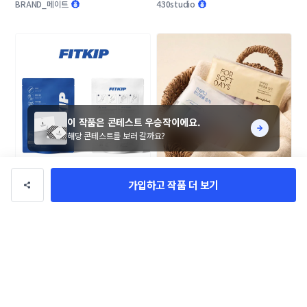
키지(파우치) 디자인 콘테스트
BRAND_메이트
430studio
이 작품은 콘테스트 우승작이에요.
해당 콘테스트를 보러 갈까요?
FITKIP 의료용 압박스타킹 비닐 패
[전국민 핫템]이 목표인 신규브랜드 
가입하고 작품 더 보기
키지 디자인 의뢰
링글벨 언더웨어 패키지 콘테스트
Pin_studio
430studio
입니다