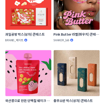
과일공방 박스(상자) 콘테스트
Pink Butter 라벨(파우치) 콘테스
트
BRAND_메이트
SHAKER_lab
국산콩으로 만든 단백질 쉐이크 패
충무소반 박스(상자) 콘테스트