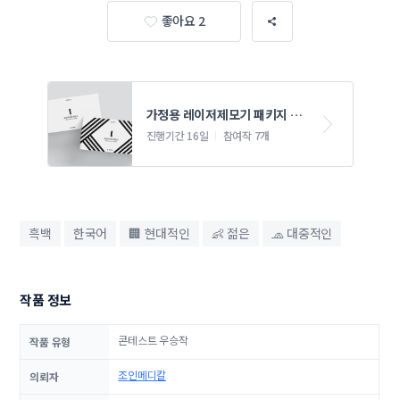
좋아요 2
가정용 레이저제모기 패키지 콘
테스트 
진행기간 16일
참여작 7개
흑백
한국어
🏢 현대적인
👶 젊은
🧢 대중적인
작품 정보
콘테스트 우승작
작품 유형
조인메디칼
의뢰자