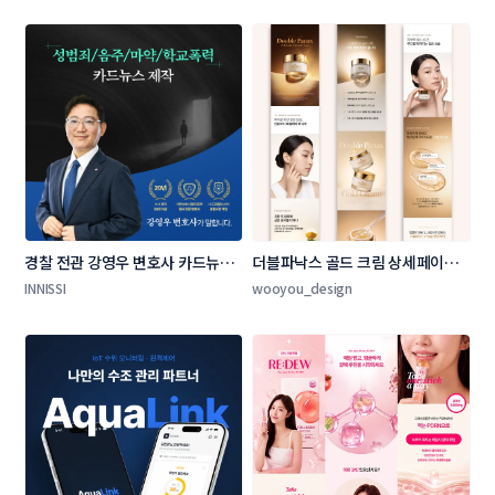
경찰 전관 강영우 변호사 카드뉴스 
더블파낙스 골드 크림 상세페이지 
제작 콘테스트
제작
INNISSI
wooyou_design