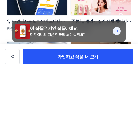
유저/관리자용 IoT 장비 모니터링 
(주)킵유 콜라겐젤리 상세 페이지 
및 원격 제어 모바일 앱 UI/UX
콘테스트
이 작품은 개인 작품이에요.
웹블렌딩
Sodastudio
디자이너의 다른 작품도 보러 갈까요?
가입하고 작품 더 보기
유저/관리자용 IoT 장비 모니터링 
다시, 꽃 시니어 타겟 샴푸&바디워
및 원격 제어 모바일 앱 UI/UX
시 상세 페이지 콘테스트
Creator Joy
BANDIWORKS