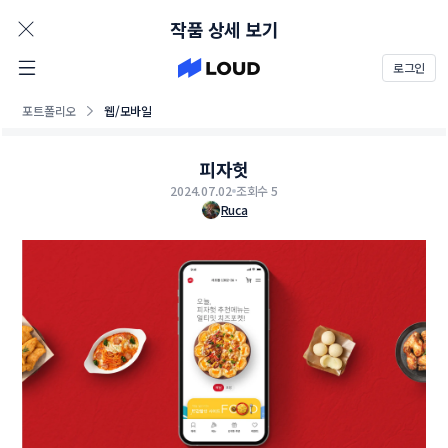
AD
작품 상세 보기
로그인
포트폴리오
웹/모바일
피자헛
2024.07.02
조회수 5
Ruca