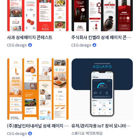
사과 상세페이지 콘테스트
주식회사 킨벨라 상세 페이지 콘테
스트
CEG design
CEG design
(주)봄날인터내셔널 상세 페이지 콘
유저/관리자용 IoT 장비 모니터링 
테스트
및 원격 제어 모바일 앱 UI/UX
스튜디오 에잇프레임
CEG design