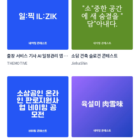
출장 서비스 기사 AI 일정관리 앱 네
소담 건축 슬로건 콘테스트
이밍 콘테스트
THEMOTIVE
JinhaShin