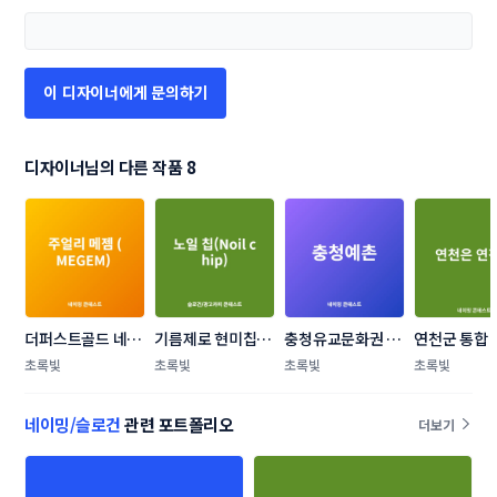
이 디자이너에게 문의하기
디자이너님의 다른 작품 8
더퍼스트골드 네이
기름제로 현미칩의 
충청유교문화권 관
연천군 통합
밍 콘테스트
슬로건을 구합니다. 
광 브랜드 네이밍 
드명 선정 공
초록빛
초록빛
초록빛
초록빛
공모전
네이밍/슬로건
관련 포트폴리오
더보기