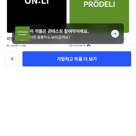
이 작품은 콘테스트 참여작이에요.
다른 출품작도 보러 갈까요?
미용실 미정 네이밍 콘테스트
농협목우촌 프리미엄 브랜드 네이
밍 공모
BrandCode
꽃이되었다
가입하고 작품 더 보기
화장품 브랜드 네이밍 공모
애견 애묘 수제간식 및 사료 브랜드 
작명부탁드립니다.
DESIGNAL
SOARizing