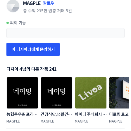
MAGPLE
팔로우
총 수익
235만 원
총 거래
5건
의뢰 가능
이 디자이너에게 문의하기
디자이너님의 다른 작품 241
농협목우촌 프리미
건강식단,생활건기
바이다 주식회사  
디로링 로고
엄 브랜드 네이밍 
식 네이밍 콘테스트
로고 콘테스트
트 [창업 기업
MAGPLE
MAGPLE
MAGPLE
MAGPLE
공모