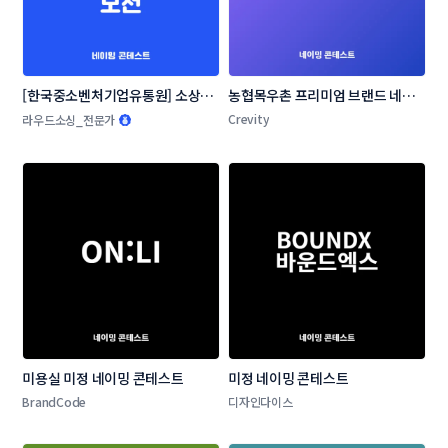
[한국중소벤처기업유통원] 소상공
농협목우촌 프리미엄 브랜드 네이
인 온라인 판로지원사업 네이밍 공
밍 공모
Crevity
라우드소싱_전문가
모전
미용실 미정 네이밍 콘테스트
미정 네이밍 콘테스트
BrandCode
디자인다이스