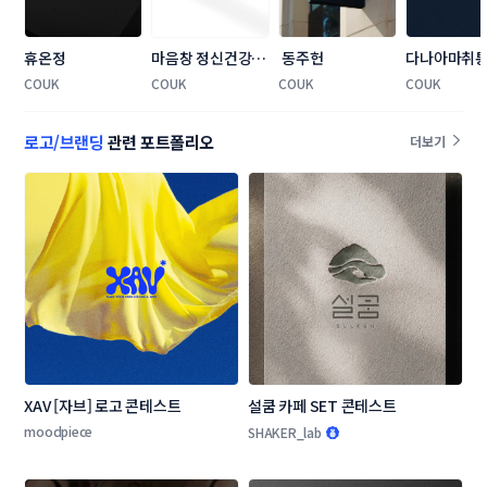
휴온정
마음창 정신건강의
 동주헌
다나아마취
학과의원
학과의원
COUK
COUK
COUK
COUK
로고/브랜딩
관련 포트폴리오
더보기
XAV [자브] 로고 콘테스트
설쿰 카페 SET 콘테스트
moodpiece
SHAKER_lab