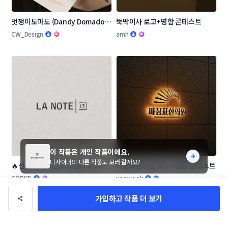
멋쟁이도마도 (Dandy Domado 
뚝딱이사 로고+명함 콘테스트
로고 콘테스트
CW_Design
amh
이 작품은 개인 작품이에요.
디자이너의 다른 작품도 보러 갈까요?
🔥신생 프래그런스 브랜드🔥 LA 
마침표한의원  로고+명함 콘테스트
NOTE13 로고 콘테스트
CORKD
xoowook
가입하고 작품 더 보기