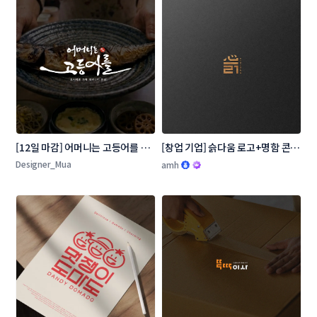
[12일 마감] 어머니는 고등어를 로
[창업 기업] 슭다움 로고+명함 콘테
고 콘테스트
스트
Designer_Mua
amh