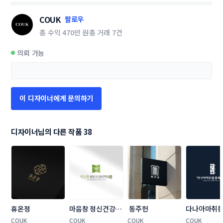
COUK
팔로우
총 수익
470만 원
총 거래
7건
의뢰 가능
이 디자이너에게 문의하기
디자이너님의 다른 작품 38
휴온정
마음창 정신건강의
 동주헌
다나아마취
학과의원
학과의원
COUK
COUK
COUK
COUK