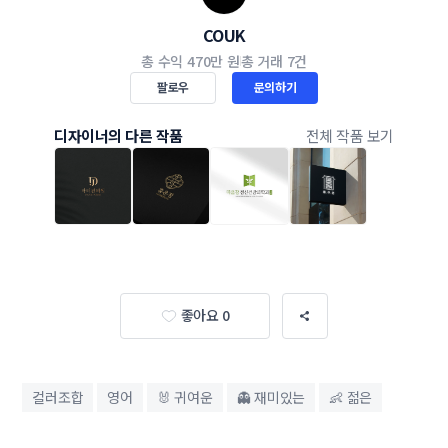
COUK
총 수익
470만 원
총 거래
7건
팔로우
문의하기
디자이너의 다른 작품
전체 작품 보기
좋아요 0
컬러조합
영어
🐰 귀여운
👻 재미있는
👶 젊은