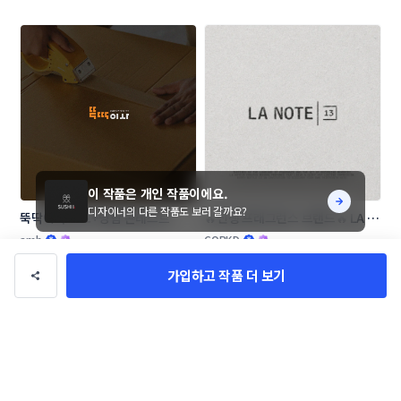
이 작품은 개인 작품이에요.
디자이너의 다른 작품도 보러 갈까요?
뚝딱이사 로고+명함 콘테스트
🔥신생 프래그런스 브랜드🔥 LA 
NOTE13 로고 콘테스트
amh
CORKD
가입하고 작품 더 보기