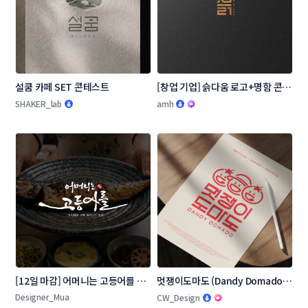
설쿰 카페 SET 콘테스트
[창업 기업] 슭다움 로고+명함 콘테
스트
SHAKER_lab
amh
[12일 마감] 어머니는 고등어를 로
멋쟁이도마도 (Dandy Domado 
고 콘테스트
로고 콘테스트
Designer_Mua
CW_Design