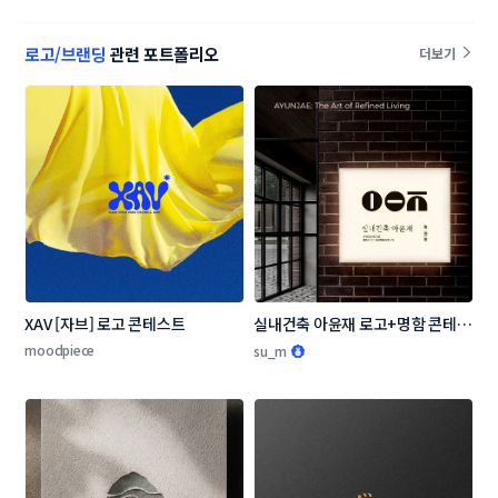
로고/브랜딩
관련 포트폴리오
더보기
XAV [자브] 로고 콘테스트
실내건축 아윤재 로고+명함 콘테스
트
moodpiece
su_m