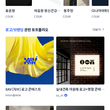
휴온정
마음창 정신건강의
 동주헌
다나아마취
학과의원
학과의원
COUK
COUK
COUK
COUK
로고/브랜딩
관련 포트폴리오
더보기
XAV [자브] 로고 콘테스트
실내건축 아윤재 로고+명함 콘테스
트
moodpiece
su_m