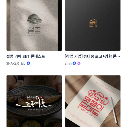
설쿰 카페 SET 콘테스트
[창업 기업] 슭다움 로고+명함 콘테
스트
SHAKER_lab
amh