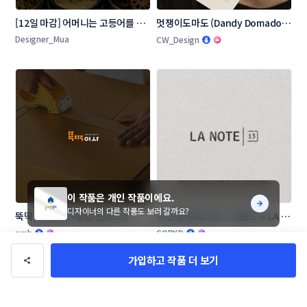
[12일 마감] 어머니는 고등어를 로
멋쟁이도마도 (Dandy Domado 
고 콘테스트
로고 콘테스트
Designer_Mua
CW_Design
이 작품은 개인 작품이에요.
디자이너의 다른 작품도 보러 갈까요?
뚝딱이사 로고+명함 콘테스트
🔥신생 프래그런스 브랜드🔥 LA 
NOTE13 로고 콘테스트
amh
CORKD
가입하고 작품 더 보기