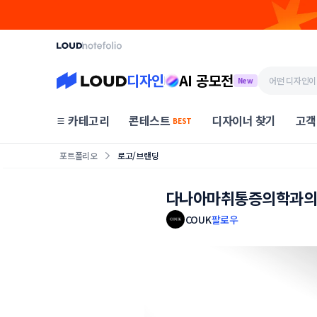
디자인
AI 공모전
New
카테고리
콘테스트
디자이너 찾기
고객
BEST
포트폴리오
로고/브랜딩
다나아마취통증의학과
COUK
팔로우