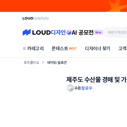
디자인
AI 공모전
New
카테고리
콘테스트
디자이너 찾기
고객
BEST
포트폴리오
네이밍/슬로건
제주도 수산물 경매 및 
수돈
팔로우