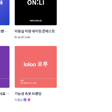
랜드 
미용실 미정 네이밍 콘테스트
BrandCode
사료 브
기능성 속옷 브랜딩
.
이름남