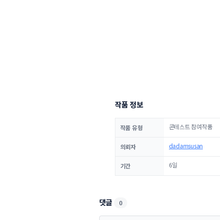
작품 정보
콘테스트 참여작품
작품 유형
dadamsusan
의뢰자
6일
기간
댓글
0