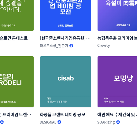
 슬로건 콘테스트
[한국중소벤처기업유통원] 소
농협목우촌 프리미엄 브
상공인 온라인 판로지원사업 
네이밍 공모
Crevity
라우드소싱_전문가
네이밍 공모전
 프리미엄 브랜드 
화장품 브랜드 네이밍 공모
애견 애묘 수제간식 및 
모
랜드 작명부탁드립니다
DESIGNAL
SOARizing