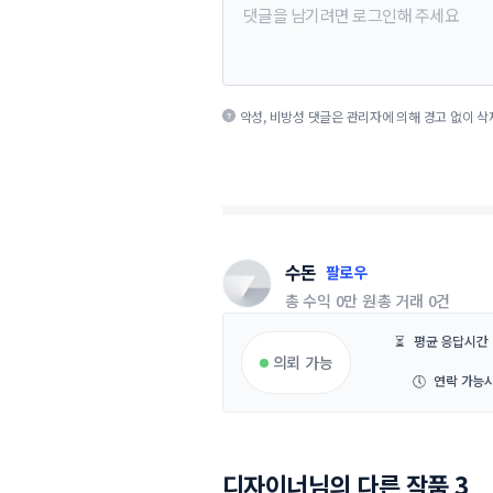
악성, 비방성 댓글은 관리자에 의해 경고 없이 삭
수돈
팔로우
총 수익
0만 원
총 거래
0건
⏳
평균 응답시간
의뢰 가능
🕔
연락 가능
디자이너님의 다른 작품 3