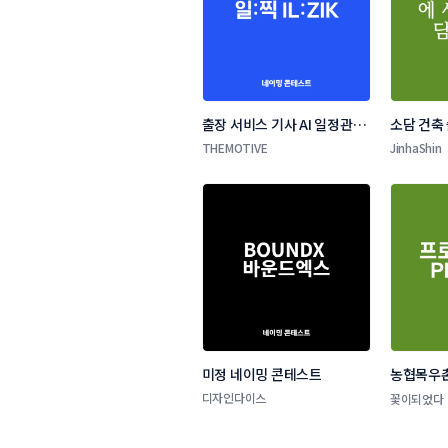
출장 서비스 기사 AI 일정관리 
소담 건축
앱 네이밍 콘테스트
THEMOTIVE
JinhaShin
미정 네이밍 콘테스트
농협목우촌
네이밍 공
디자인다이스
꽃이되었다