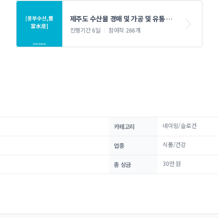
제주도 수산물 경매 및 가공 및 유통 네
이밍 콘테스트
진행기간 6일
참여작 266개
네이밍/슬로건
카테고리
식품/건강
업종
30만 원
총 상금