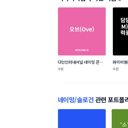
다인인터내셔널 네이밍 콘테
와이비엠
스트
테스트
수돈
수돈
네이밍/슬로건
관련 포트폴