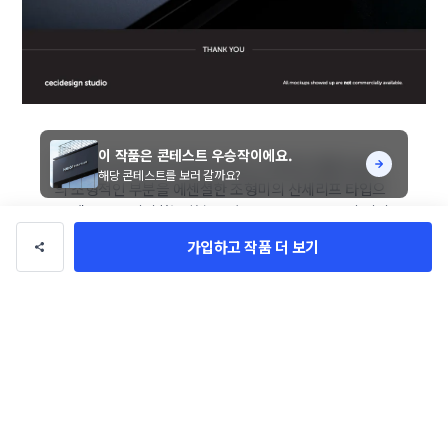
이 작품은 콘테스트 우승작이에요.
주식회사 넥스브이의 텍스트 로고 디자인은 영문 NexV
해당 콘테스트를 보러 갈까요?
의 조형적인 부분을 에센셜한 조형미의 산세리프 타입으
로 넥스트를 의미하는 화살표와 Future & Value의 의미
를 빛의 형상으로 포인트 배치하여 혁신적인 무드와 임팩
가입하고 작품 더 보기
트 있는 아이덴티티로 브랜딩. (색상 및 디테일 변경 가능)
cecidesign studio
총 수익
3억 3,447만원
총 거래
565건