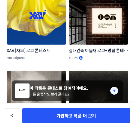
XAV [자브] 로고 콘테스트
실내건축 아윤재 로고+명함 콘테스
트
moodpiece
su_m
이 작품은 콘테스트 참여작이에요.
다른 출품작도 보러 갈까요?
가입하고 작품 더 보기