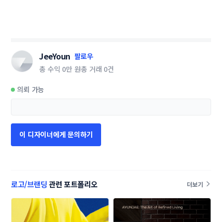
JeeYoun
팔로우
총 수익
0만 원
총 거래
0건
의뢰 가능
이 디자이너에게 문의하기
로고/브랜딩
관련 포트폴리오
더보기