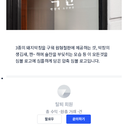
3종의 돼지막창을 구워 원형철판에 제공하는 것, 막창의 
생김새, 짠~ 하며 술잔을 부딪히는 모습 등 이 모든것을 
심볼 로고에 심플하게 담은 압축 심볼 로고입니다.
탈퇴 회원
총 수익
-원
총 거래
-건
팔로우
문의하기