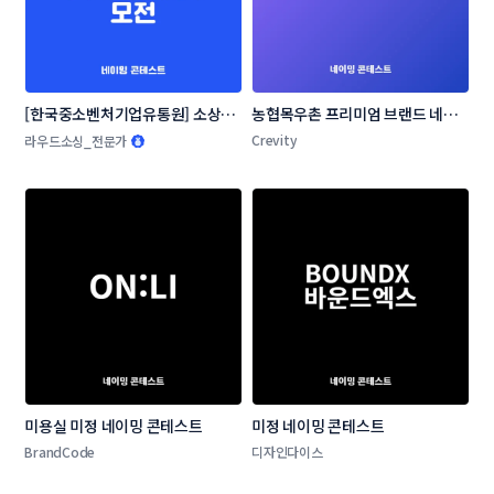
[한국중소벤처기업유통원] 소상공
농협목우촌 프리미엄 브랜드 네이
인 온라인 판로지원사업 네이밍 공
밍 공모
Crevity
라우드소싱_전문가
모전
미용실 미정 네이밍 콘테스트
미정 네이밍 콘테스트
BrandCode
디자인다이스