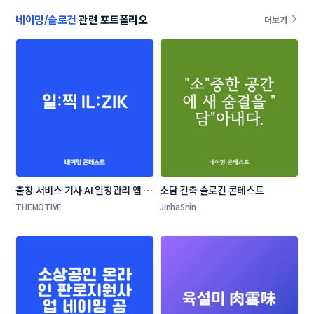
네이밍/슬로건
관련 포트폴리오
더보기
출장 서비스 기사 AI 일정관리 앱 네
소담 건축 슬로건 콘테스트
이밍 콘테스트
THEMOTIVE
JinhaShin