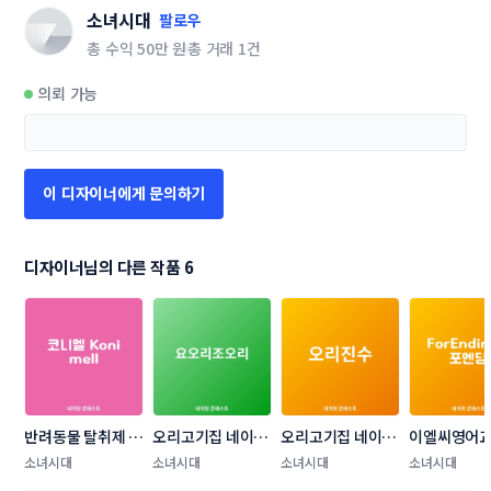
소녀시대
팔로우
총 수익
50만 원
총 거래
1건
의뢰 가능
이 디자이너에게 문의하기
디자이너님의 다른 작품 6
반려동물 탈취제 제
오리고기집 네이밍 
오리고기집 네이밍 
이엘씨영어교습
품 브랜드 네이밍 
콘테스트
콘테스트
네이밍 콘테
소녀시대
소녀시대
소녀시대
소녀시대
콘테스트