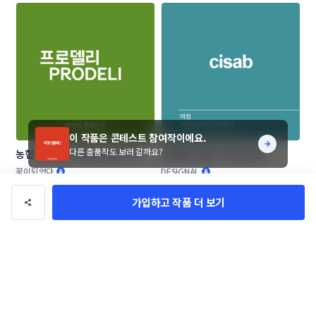
이 작품은 콘테스트 참여작이에요.
다른 출품작도 보러 갈까요?
농협목우촌 프리미엄 브랜드 네이
화장품 브랜드 네이밍 공모
밍 공모
꽃이되었다
DESIGNAL
가입하고 작품 더 보기