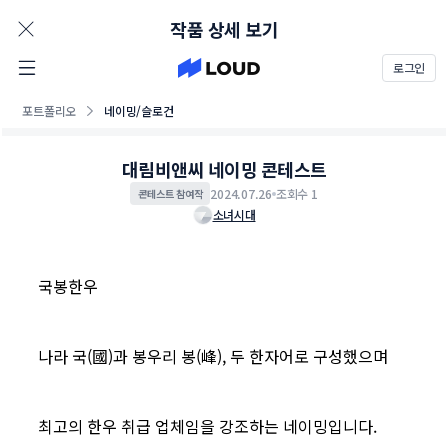
AD
작품 상세 보기
로그인
포트폴리오
네이밍/슬로건
대림비앤씨 네이밍 콘테스트
2024.07.26
조회수 1
콘테스트 참여작
소녀시대
국봉한우
나라 국(國)과 봉우리 봉(峰), 두 한자어로 구성했으며
최고의 한우 취급 업체임을 강조하는 네이밍입니다.