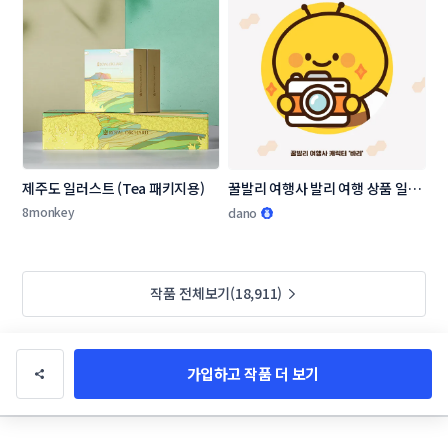
제주도 일러스트 (Tea 패키지용)
꿀발리 여행사 발리 여행 상품 일러
스트 디자인 의뢰
8monkey
dano
작품 전체보기(18,911)
가입하고 작품 더 보기