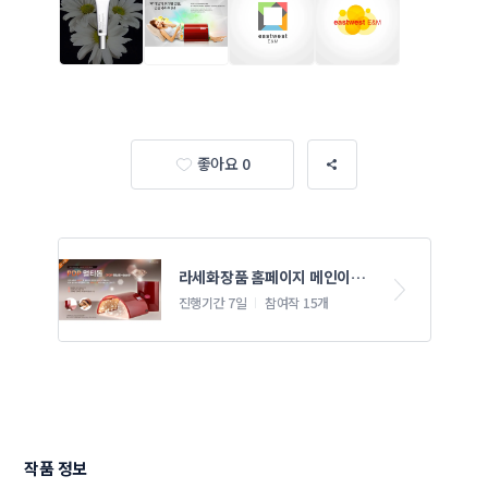
좋아요 0
라세화장품 홈페이지 메인이미
지 의뢰
진행기간 7일
참여작 15개
작품 정보