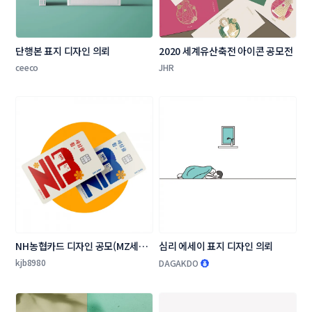
단행본 표지 디자인 의뢰
2020 세계유산축전 아이콘 공모전
ceeco
JHR
NH농협카드 디자인 공모(MZ세대 
심리 에세이 표지 디자인 의뢰
타겟 상품 카드 플레이트 디자인)
kjb8980
DAGAKDO