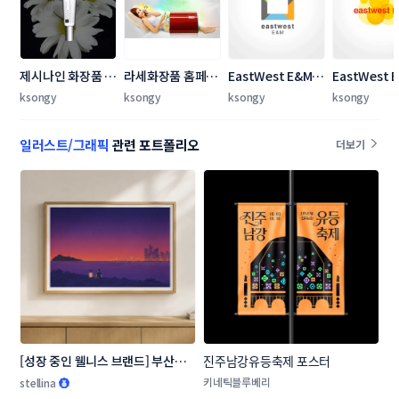
제시나인 화장품 쇼
라세화장품 홈페이
EastWest E&M 
EastWest E
핑몰 메인 디자인 
지 메인이미지 의뢰
로고 공모전
로고 공모전
ksongy
ksongy
ksongy
ksongy
의뢰
일러스트/그래픽
관련 포트폴리오
더보기
[성장 중인 웰니스 브랜드] 부산의 
진주남강유등축제 포스터
장소, 순간을 담은 일러스트 3종
키네틱블루베리
stellina