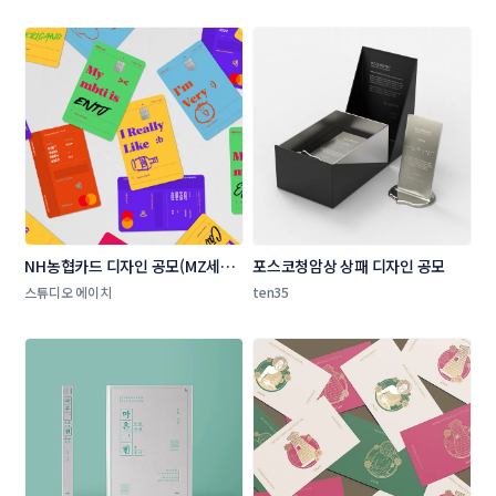
NH농협카드 디자인 공모(MZ세대 
포스코청암상 상패 디자인 공모 
타겟 상품 카드 플레이트 디자인)
스튜디오 에이치
ten35