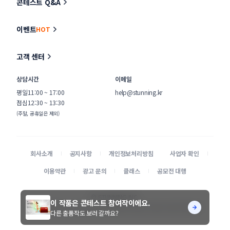
콘테스트 Q&A
이벤트
HOT
고객 센터
상담시간
이메일
평일
11:00 ~ 17:00
help@stunning.kr
점심
12:30 ~ 13:30
(주말, 공휴일은 제외)
회사소개
공지사항
개인정보처리방침
사업자 확인
이용약관
광고 문의
클래스
공모전 대행
© STUNNING INC.
이 작품은 콘테스트 참여작이에요.
본 사이트에 게시된 디자이너 및 의뢰기업 정보가 무단으로 수집되는 것을 거부합니다.
다른 출품작도 보러 갈까요?