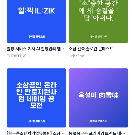
출장 서비스 기사 AI 일정관리 앱 네
소담 건축 슬로건 콘테스트
이밍 콘테스트
THEMOTIVE
JinhaShin
[한국중소벤처기업유통원] 소상공
농협목우촌 프리미엄 브랜드 네이