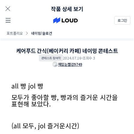
AD
작품 상세 보기
로그인
포트폴리오
네이밍/슬로건
케어푸드 간식(베이커리 카페) 네이밍 콘테스트
2024.07.16
조회수 3
콘테스트 참여작
재밌는빨강9749
all 빵 jol 빵
모두가 좋아할 빵, 빵과의 즐거운 시간을
표현해 보았다.
(all 모두,
jol 즐거운시간)