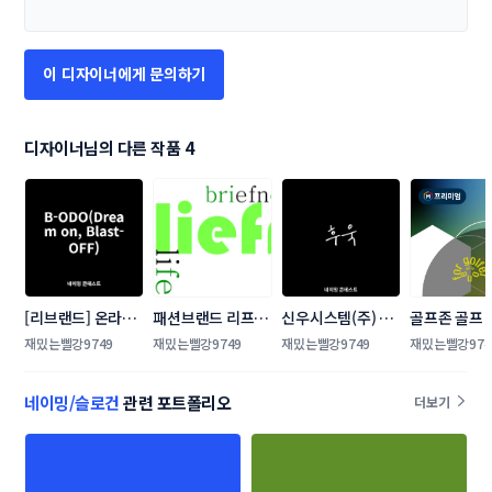
이 디자이너에게 문의하기
디자이너님의 다른 작품 4
[리브랜드] 온라인 
패션브랜드 리프니 
신우시스템(주) 네
골프존 골프
퍼포먼스 광고 대행
LIEFNY 로고 콘테
이밍 콘테스트
엄 신용카드
재밌는빨강9749
재밌는빨강9749
재밌는빨강9749
재밌는빨강974
사 미정 네이밍 콘
스트
트 콘테스트
테스트
네이밍/슬로건
관련 포트폴리오
더보기