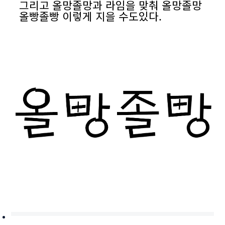
그리고 올망졸망과 라임을 맞춰 올망졸망
올빵졸빵 이렇게 지을 수도있다.