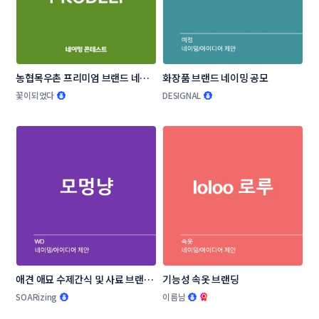
농협목우촌 프리미엄 브랜드 네이
화장품 브랜드 네이밍 공모
밍 공모
꽃이되었다
DESIGNAL
애견 애묘 수제간식 및 사료 브랜드 
기능성 속옷 브랜딩
작명부탁드립니다.
SOARizing
이름남