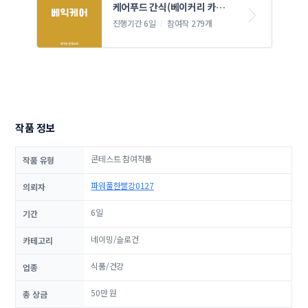
케어푸드 간식(베이커리 카페) 
네이밍 콘테스트
진행기간 6일
참여작 279개
작품 정보
콘테스트 참여작품
작품 유형
파워풀한빨강0127
의뢰자
6일
기간
네이밍/슬로건
카테고리
식품/건강
업종
50만 원
총 상금