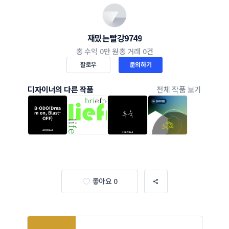
재밌는빨강9749
총 수익
0만 원
총 거래
0건
팔로우
문의하기
디자이너의 다른 작품
전체 작품 보기
좋아요 0