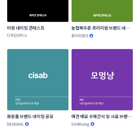
미정 네이밍 콘테스트
농협목우촌 프리미엄 브랜드 네이
밍 공모
디자인다이스
꽃이되었다
화장품 브랜드 네이밍 공모
애견 애묘 수제간식 및 사료 브랜드 
작명부탁드립니다.
DESIGNAL
SOARizing