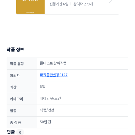
네이밍 콘테스트
진행기간 6일
참여작 279개
작품 정보
콘테스트 참여작품
작품 유형
파워풀한빨강0127
의뢰자
6일
기간
네이밍/슬로건
카테고리
식품/건강
업종
50만 원
총 상금
댓글
0