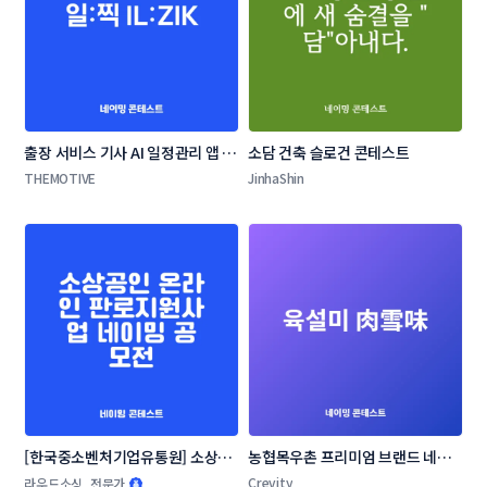
출장 서비스 기사 AI 일정관리 앱 네
소담 건축 슬로건 콘테스트
이밍 콘테스트
THEMOTIVE
JinhaShin
[한국중소벤처기업유통원] 소상공
농협목우촌 프리미엄 브랜드 네이
인 온라인 판로지원사업 네이밍 공
밍 공모
Crevity
라우드소싱_전문가