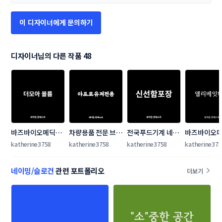
이 디자이너에게 문의하기
디자이너님의 다른 작품 48
바즈바이오메딕
차량용품 전문 브랜
전국푸드기계 네이
바즈바이오
(주) 네이밍 콘테스
드 네이밍 콘테스트
밍 콘테스트
(주) 네이밍
katherine3758
katherine3758
katherine3758
katherine375
트
트
네이밍/슬로건
관련 포트폴리오
더보기