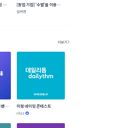
밍 콘
[창업 기업] '수벌'을 이용한 
건강 드링크 네이밍 콘테스트
실버맨
더보기
랜드 
미정 네이밍 콘테스트
ritzz