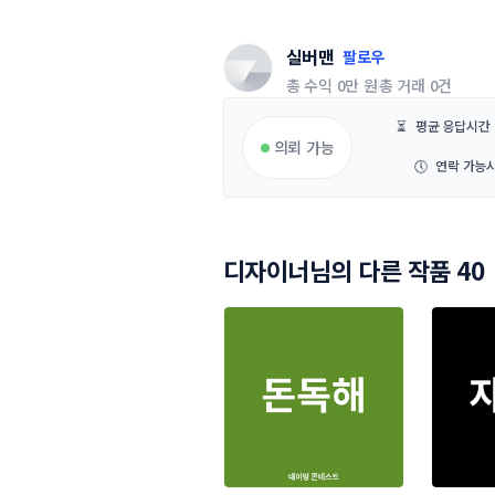
실버맨
팔로우
총 수익
0만 원
총 거래
0건
⏳
평균 응답시간
의뢰 가능
🕔
연락 가능
디자이너님의 다른 작품 40