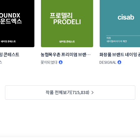
밍 콘테스트
농협목우촌 프리미엄 브랜드 
화장품 브랜드 네이밍 
네이밍 공모
스
꽃이되었다
DESIGNAL
작품 전체보기(715,838)