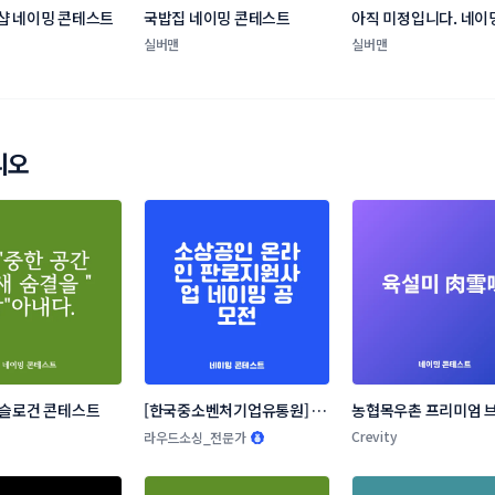
샵 네이밍 콘테스트
국밥집 네이밍 콘테스트
아직 미정입니다. 네이
테스트
실버맨
실버맨
리오
 슬로건 콘테스트
[한국중소벤처기업유통원] 소
농협목우촌 프리미엄 브
상공인 온라인 판로지원사업 
네이밍 공모
Crevity
라우드소싱_전문가
네이밍 공모전