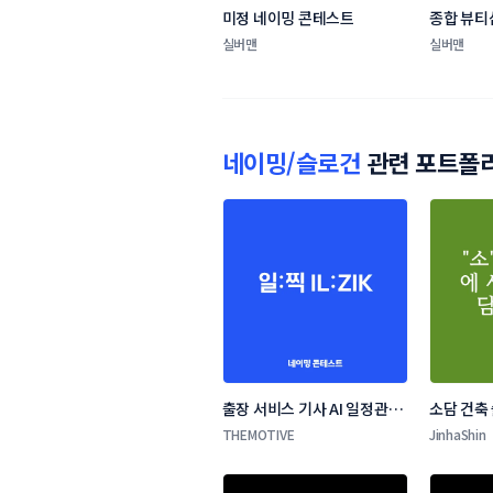
미정 네이밍 콘테스트
종합 뷰티
실버맨
실버맨
네이밍/슬로건
관련 포트폴
출장 서비스 기사 AI 일정관리 
소담 건축
앱 네이밍 콘테스트
THEMOTIVE
JinhaShin