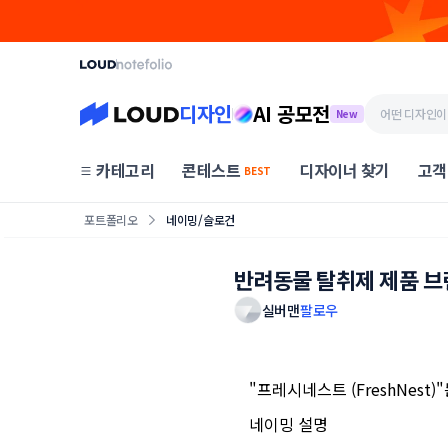
디자인
AI 공모전
New
카테고리
콘테스트
디자이너 찾기
고객
BEST
포트폴리오
네이밍/슬로건
반려동물 탈취제 제품 브
실버맨
팔로우
"프레시네스트 (FreshNes
네이밍 설명