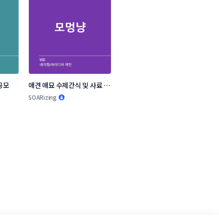
공모
애견 애묘 수제간식 및 사료 브
랜드 작명부탁드립니다.
SOARizing