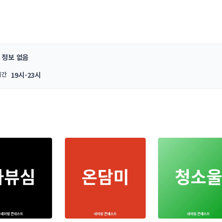
정보 없음
시간
19시-23시