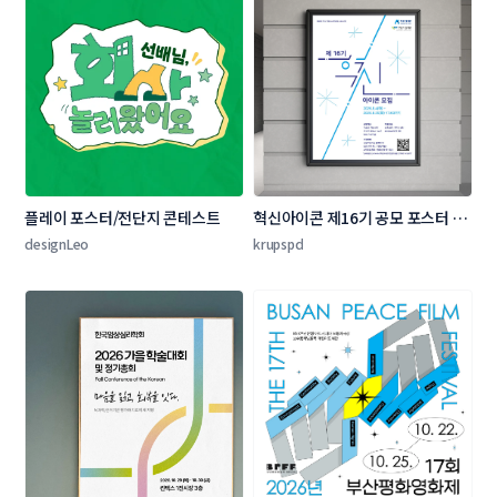
플레이 포스터/전단지 콘테스트
혁신아이콘 제16기 공모 포스터 디
자인 콘테스트
designLeo
krupspd