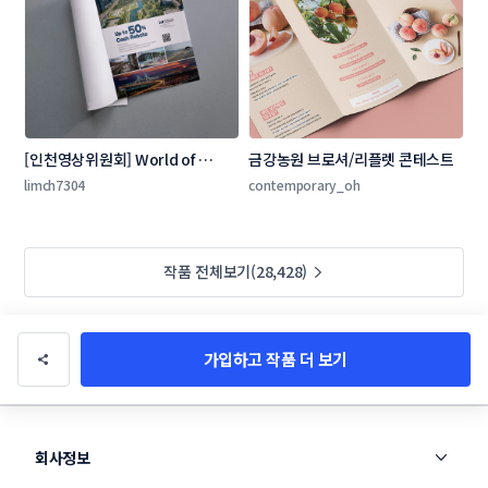
[인천영상위원회] World of 
금강농원 브로셔/리플렛 콘테스트
Locations 잡지 광고 콘테스트
limch7304
contemporary_oh
작품 전체보기(28,428)
가입하고 작품 더 보기
회사정보