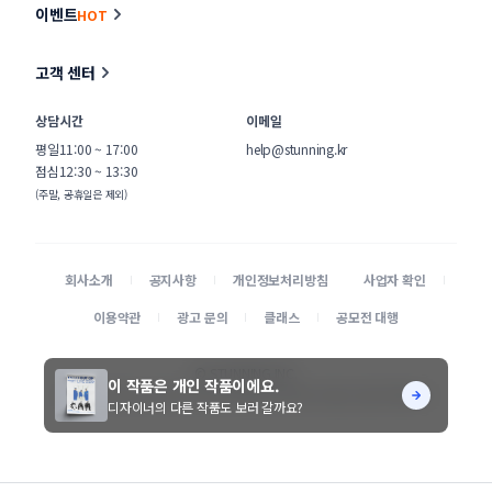
이벤트
HOT
고객 센터
상담시간
이메일
평일
11:00 ~ 17:00
help@stunning.kr
점심
12:30 ~ 13:30
(주말, 공휴일은 제외)
회사소개
공지사항
개인정보처리방침
사업자 확인
이용약관
광고 문의
클래스
공모전 대행
© STUNNING INC.
이 작품은 개인 작품이에요.
본 사이트에 게시된 디자이너 및 의뢰기업 정보가 무단으로 수집되는 것을 거부합니다.
디자이너의 다른 작품도 보러 갈까요?