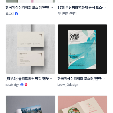
한국임상심리학회 포스터/전단지 
17회 부산평화영화제 공식 포스터 
콘테스트
공모
키네틱블루베리
멜로디
[피부과] 클리프의원 명함/봉투 콘
한국임상심리학회 포스터/전단지 
테스트
콘테스트
Leew_Gdesign
INSdesign