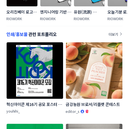
오리진베이 로고
엔지니어링 기반 건
유원(流源) 
오늘기분 로
+명함 콘테스트
축 브랜드 'MITA' 
Company 로고 콘
스트
RIOWORK
RIOWORK
RIOWORK
RIOWORK
워드마크 디자인
테스트
인쇄/홍보물
관련 포트폴리오
더보기
혁신아이콘 제16기 공모 포스터 디
금강농원 브로셔/리플렛 콘테스트
자인 콘테스트
youhihi_
editor_s