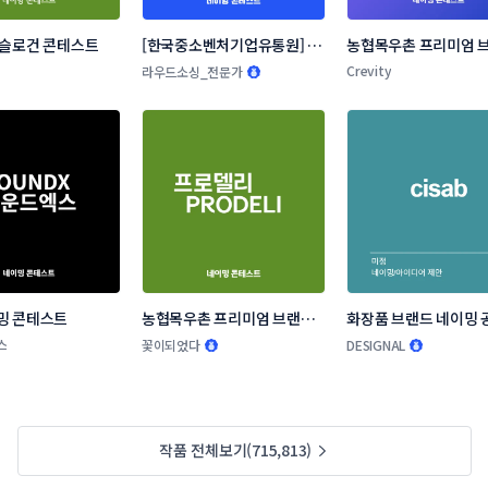
 슬로건 콘테스트
[한국중소벤처기업유통원] 소
농협목우촌 프리미엄 브
상공인 온라인 판로지원사업 
네이밍 공모
Crevity
라우드소싱_전문가
네이밍 공모전
밍 콘테스트
농협목우촌 프리미엄 브랜드 
화장품 브랜드 네이밍 
네이밍 공모
스
꽃이되었다
DESIGNAL
작품 전체보기(715,813)