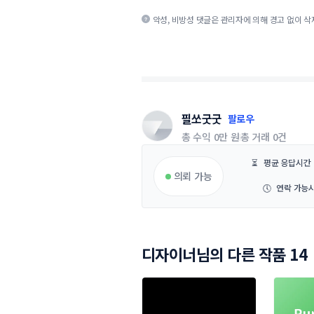
악성, 비방성 댓글은 관리자에 의해 경고 없이 삭
필쏘굿굿
팔로우
총 수익
0만 원
총 거래
0건
⏳
평균 응답시간
의뢰 가능
🕔
연락 가능
디자이너님의 다른 작품 14