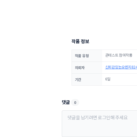
작품 정보
콘테스트 참여작품
작품 유형
신뢰감있는오렌지824
의뢰자
6일
기간
댓글
0