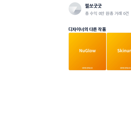
필쏘굿굿
총 수익
0만 원
총 거래
0건
디자이너의 다른 작품