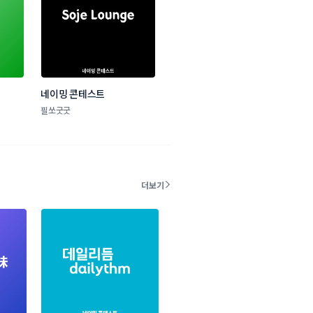
네이밍 콘테스트
필쏘굿굿
더보기