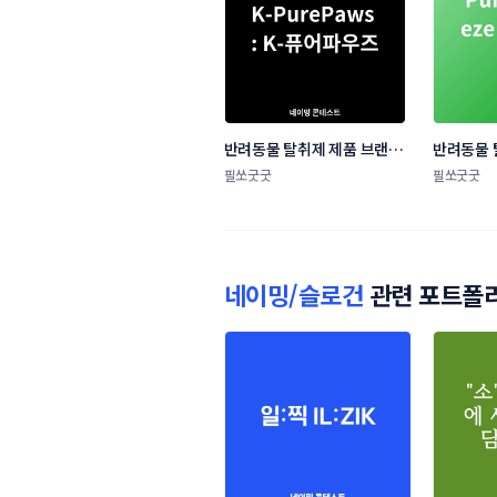
반려동물 탈취제 제품 브랜드 
반려동물 
네이밍 콘테스트
네이밍 콘
필쏘굿굿
필쏘굿굿
네이밍/슬로건
관련 포트폴