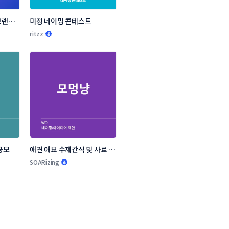
랜드 
미정 네이밍 콘테스트
ritzz
공모
애견 애묘 수제간식 및 사료 브
랜드 작명부탁드립니다.
SOARizing