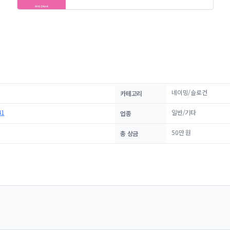
네이밍/슬로건
카테고리
1
일반/기타
업종
50만 원
총 상금