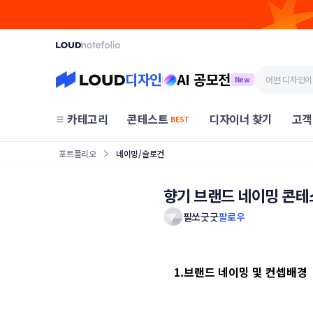
디자인
AI 공모전
New
카테고리
콘테스트
디자이너 찾기
고객
BEST
포트폴리오
네이밍/슬로건
향기 브랜드 네이밍 콘
필쏘굿굿
팔로우
1.브랜드 네이밍 및 컨셉배경