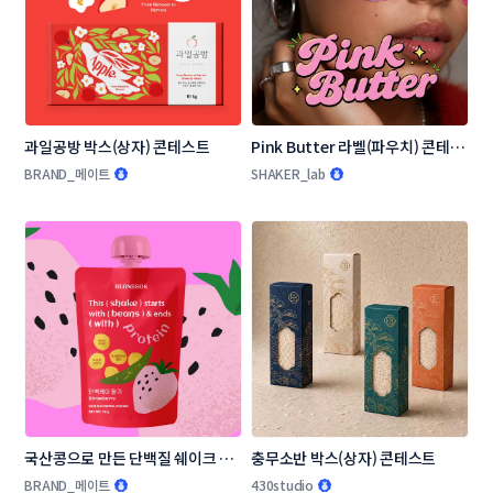
과일공방 박스(상자) 콘테스트
Pink Butter 라벨(파우치) 콘테스
트
BRAND_메이트
SHAKER_lab
국산콩으로 만든 단백질 쉐이크 패
충무소반 박스(상자) 콘테스트
키지(파우치) 디자인 콘테스트
BRAND_메이트
430studio