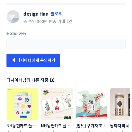
design Han
팔로우
총 수익
300만 원
총 거래
2건
의뢰 가능
이 디자이너에게 문의하기
디자이너님의 다른 작품 10
NH농협카드 플레
NH농협카드 플레
[팜넷] 구기자 초코
쌍화차의 세
이트&스티커 디자
이트&스티커 디자
볼 / 라벨 + 박스 콘
체! 올드함에