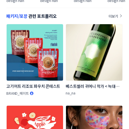
design Han
design Han
design Han
design Han
인 콘테스트
인 콘테스트
테스트
피한 전세대가
수 있는 젊은
패키지/포장
관련 포트폴리오
더보기
의 쌍화 패키
발!
고기어트 리조또 파우치 콘테스트
베스트셀러 귀여니 작가 < 늑대의 
유혹 > 와인 라벨 디자인 콘테스트
na_na
BRAND_메이트