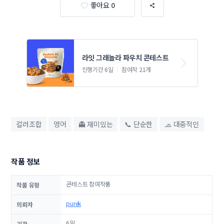
좋아요 0
라잇 그래놀라 파우치 콘테스트
진행기간 6일
참여작 21개
컬러조합
영어
👻 재미있는
📞 단순한
🧢 대중적인
작품 정보
콘테스트 참여작품
작품 유형
purek
의뢰자
6일
기간