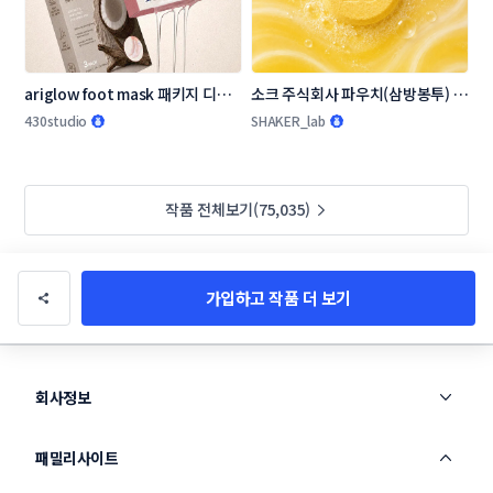
ariglow foot mask 패키지 디자
소크 주식회사 파우치(삼방봉투) 콘
인
테스트
430studio
SHAKER_lab
작품 전체보기(75,035)
가입하고 작품 더 보기
회사정보
패밀리사이트