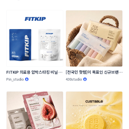
FITKIP 의료용 압박스타킹 비닐 패
[전국민 핫템]이 목표인 신규브랜드 
키지 디자인 의뢰
링글벨 언더웨어 패키지 콘테스트
Pin_studio
430studio
입니다