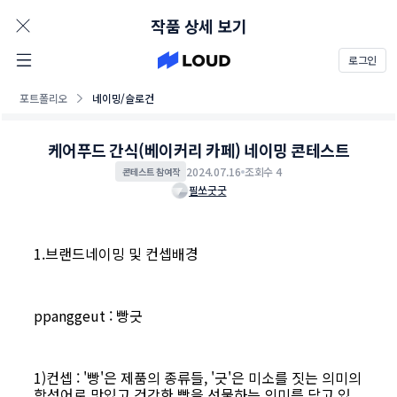
AD
작품 상세 보기
로그인
포트폴리오
네이밍/슬로건
케어푸드 간식(베이커리 카페) 네이밍 콘테스트
2024.07.16
조회수 4
콘테스트 참여작
필쏘굿굿
1.브랜드네이밍 및 컨셉배경
ppanggeut : 빵긋
1)컨셉 : '빵'은 제품의 종류들, '긋'은 미소를 짓는 의미의
합성어로 맛있고 건강한 빵을 선물하는 의미를 담고 있