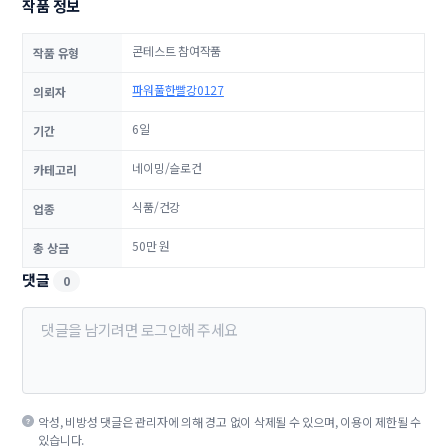
작품 정보
콘테스트 참여작품
작품 유형
파워풀한빨강0127
의뢰자
6일
기간
네이밍/슬로건
카테고리
식품/건강
업종
50만 원
총 상금
댓글
0
악성, 비방성 댓글은 관리자에 의해 경고 없이 삭제될 수 있으며, 이용이 제한될 수
있습니다.