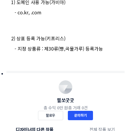
1) 도메인 사용 가능(가비아)
- co.kr, .com
2) 상표 등록 가능(키프리스)
- 지정 상품류 : 제30류(빵,곡물가루) 등록가능
필쏘굿굿
총 수익
0만 원
총 거래
0건
팔로우
문의하기
디자이너의 다른 작품
전체 작품 보기