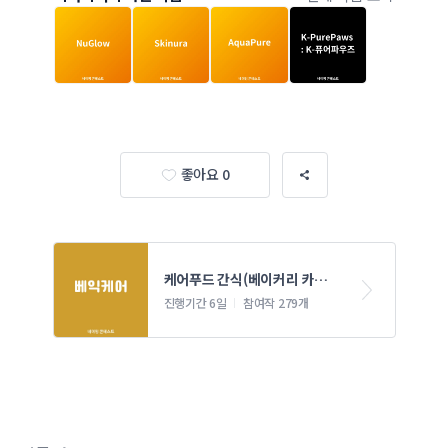
좋아요 0
케어푸드 간식(베이커리 카페) 
네이밍 콘테스트
진행기간 6일
참여작 279개