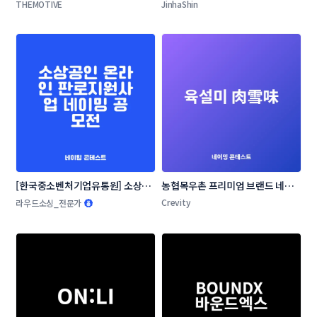
이밍 콘테스트
THEMOTIVE
JinhaShin
[한국중소벤처기업유통원] 소상공
농협목우촌 프리미엄 브랜드 네이
인 온라인 판로지원사업 네이밍 공
밍 공모
Crevity
라우드소싱_전문가
모전