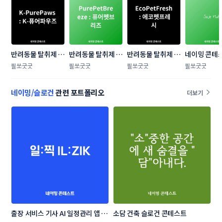
반려동물 탈취제 제
반려동물 탈취제 제
반려동물 탈취제 제
네이밍 콘테
품 브랜드 네이밍 
품 브랜드 네이밍 
품 브랜드 네이밍 
필쏘굿굿
필쏘굿굿
필쏘굿굿
필쏘굿굿
콘테스트
콘테스트
콘테스트
네이밍/슬로건
관련 포트폴리오
더보기
출장 서비스 기사 AI 일정관리 앱 네
소담 건축 슬로건 콘테스트