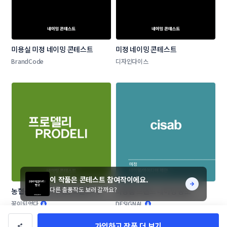
미용실 미정 네이밍 콘테스트
미정 네이밍 콘테스트
BrandCode
디자인다이스
이 작품은 콘테스트 참여작이에요.
다른 출품작도 보러 갈까요?
농협목우촌 프리미엄 브랜드 네이
화장품 브랜드 네이밍 공모
밍 공모
꽃이되었다
DESIGNAL
가입하고 작품 더 보기