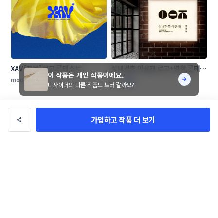
XAV [자브] 로고 콘테스트
실내건축 아윤재 로고+명함 콘테스
이 작품은 개인 작품이에요.
트
moodpiece
su_m
디자이너의 다른 작품도 보러 갈까요?
가입하고 작품 더 보기
설쿰 카페 SET 콘테스트
빛과소리 한방병원 로고 콘테스트
SHAKER_lab
xoowook