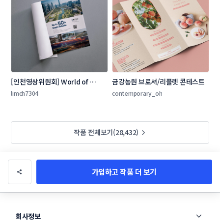
[인천영상위원회] World of 
금강농원 브로셔/리플렛 콘테스트
Locations 잡지 광고 콘테스트
limch7304
contemporary_oh
작품 전체보기(28,432)
가입하고 작품 더 보기
회사정보