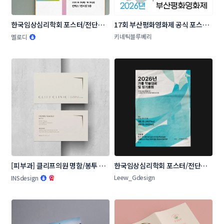
한국임상심리학회 포스터/전단지 
17회 부산평화영화제 공식 포스터 
콘테스트
공모
키네틱블루베리
멜로디
[피부과] 클리프의원 명함/봉투 콘
한국임상심리학회 포스터/전단지 
테스트
콘테스트
Leew_Gdesign
INSdesign