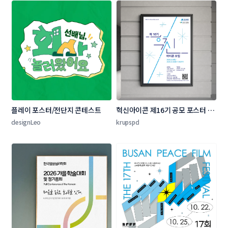
플레이 포스터/전단지 콘테스트
혁신아이콘 제16기 공모 포스터 디
자인 콘테스트
designLeo
krupspd