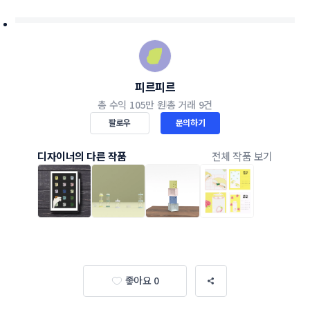
피르피르
총 수익
105만 원
총 거래
9건
팔로우
문의하기
디자이너의 다른 작품
전체 작품 보기
좋아요 0