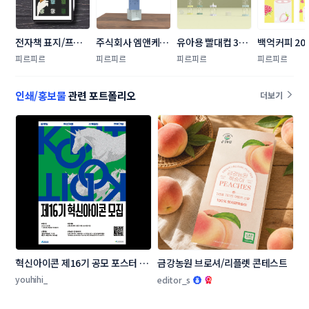
전자책 표지/프로
주식회사 엠앤케이
유아용 빨대컵 3D 
백억커피 202
젝트 이미지 제작 
파트너스 제품/3D 
디자인 콘테스트
달력 디자인
피르피르
피르피르
피르피르
피르피르
요청 드립니다
콘테스트
인쇄/홍보물
관련 포트폴리오
더보기
혁신아이콘 제16기 공모 포스터 디
금강농원 브로셔/리플렛 콘테스트
자인 콘테스트
youhihi_
editor_s