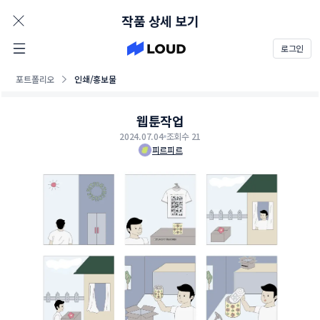
AD
작품 상세 보기
로그인
포트폴리오
인쇄/홍보물
웹툰작업
2024.07.04
조회수 21
피르피르