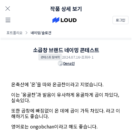
AD
작품 상세 보기
로그인
포트폴리오
네이밍/슬로건
소곱창 브랜드 네이밍 콘테스트
2024.07.16
조회수 1
콘테스트 참여작
Dena인
온축산에 '온'을 따와 온곱찬이라고 지었습니다.
이는 '옹골찬'과 발음이 유사하게 옹골차게 곱이 차있다,
실속있다.
또한 곱창에 빠짐없이 온 데에 곱이 가득 차있다. 라고 이
해하기도 좋습니다.
영어로는 ongobchan이라고 해도 좋습니다.