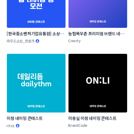
[한국중소벤처기업유통원] 소상공
농협목우촌 프리미엄 브랜드 네이
인 온라인 판로지원사업 네이밍 공
밍 공모
Crevity
라우드소싱_전문가
모전
미정 네이밍 콘테스트
미용실 미정 네이밍 콘테스트
BrandCode
ritzz