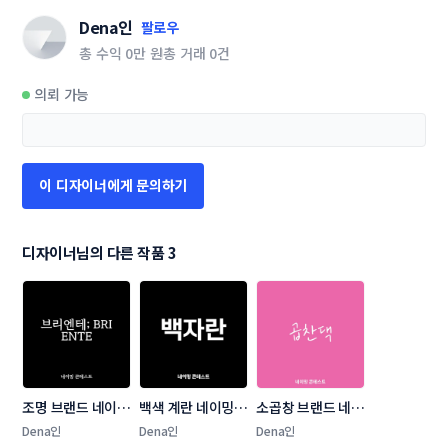
Dena인
팔로우
총 수익
0만 원
총 거래
0건
의뢰 가능
이 디자이너에게 문의하기
디자이너님의 다른 작품 3
조명 브랜드 네이밍 
백색 계란 네이밍 
소곱창 브랜드 네이
콘테스트
콘테스트
밍 콘테스트
Dena인
Dena인
Dena인