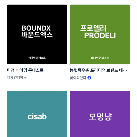
미정 네이밍 콘테스트
농협목우촌 프리미엄 브랜드 네이
밍 공모
디자인다이스
꽃이되었다