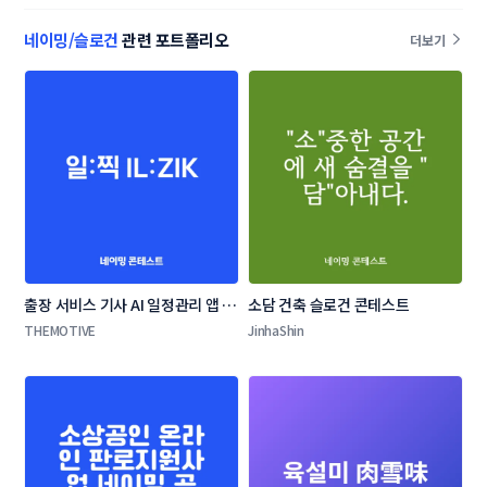
네이밍/슬로건
관련 포트폴리오
더보기
출장 서비스 기사 AI 일정관리 앱 네
소담 건축 슬로건 콘테스트
이밍 콘테스트
THEMOTIVE
JinhaShin