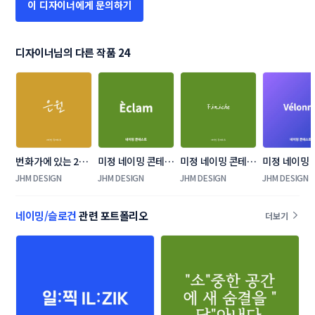
이 디자이너에게 문의하기
디자이너님의 다른 작품 24
번화가에 있는 20
미정 네이밍 콘테스
미정 네이밍 콘테스
미정 네이밍
대~30대 여성고객
트
트
트
JHM DESIGN
JHM DESIGN
JHM DESIGN
JHM DESIGN
을 타겟으로 한 감
성 맥주집 네이밍 
네이밍/슬로건
관련 포트폴리오
더보기