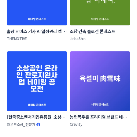
출장 서비스 기사 AI 일정관리 앱 네
소담 건축 슬로건 콘테스트
이밍 콘테스트
THEMOTIVE
JinhaShin
[한국중소벤처기업유통원] 소상공
농협목우촌 프리미엄 브랜드 네이
인 온라인 판로지원사업 네이밍 공
밍 공모
Crevity
라우드소싱_전문가
모전