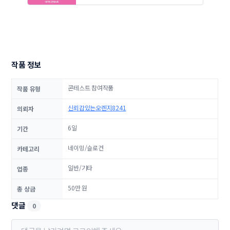
작품 정보
콘테스트 참여작품
작품 유형
신뢰감있는오렌지8241
의뢰자
6일
기간
네이밍/슬로건
카테고리
일반/기타
업종
50만 원
총 상금
댓글
0