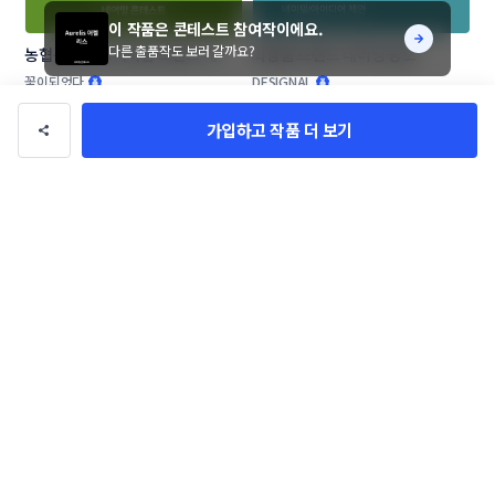
이 작품은 콘테스트 참여작이에요.
다른 출품작도 보러 갈까요?
농협목우촌 프리미엄 브랜드 네이
화장품 브랜드 네이밍 공모
밍 공모
꽃이되었다
DESIGNAL
가입하고 작품 더 보기
애견 애묘 수제간식 및 사료 브랜드 
기능성 속옷 브랜딩
작명부탁드립니다.
SOARizing
이름남
작품 전체보기(715,879)