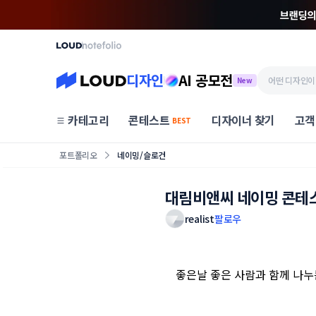
디자인
AI 공모전
New
카테고리
콘테스트
디자이너 찾기
고객
BEST
포트폴리오
네이밍/슬로건
대림비앤씨 네이밍 콘테
realist
팔로우
좋은날 좋은 사람과 함께 나누