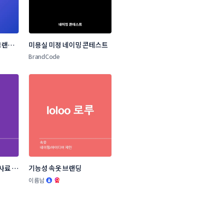
랜드 
미용실 미정 네이밍 콘테스트
BrandCode
사료 브
기능성 속옷 브랜딩
.
이름남