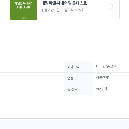
대림비앤씨 네이밍 콘테스트
진행기간 6일
참여작 282개
네이밍/슬로건
카테고리
식품/건강
업종
50만 원
총 상금