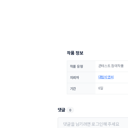
작품 정보
콘테스트 참여작품
작품 유형
대림비앤씨
의뢰자
6일
기간
댓글
0