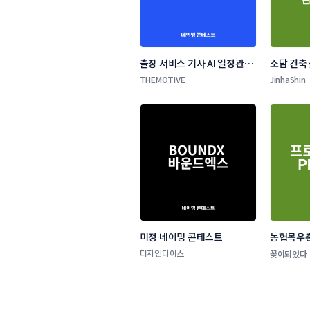
출장 서비스 기사 AI 일정관리 
소담 건축
앱 네이밍 콘테스트
THEMOTIVE
JinhaShin
미정 네이밍 콘테스트
농협목우촌
네이밍 공
디자인다이스
꽃이되었다