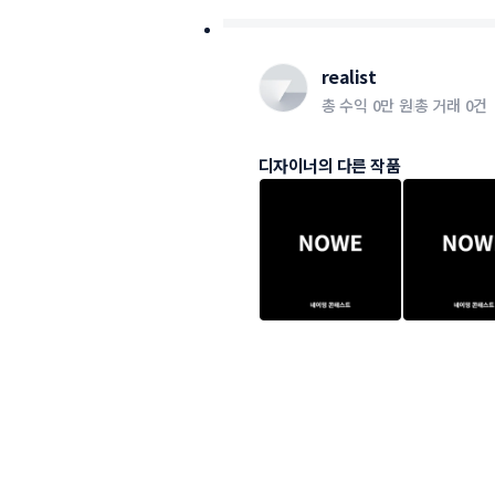
realist
총 수익
0만 원
총 거래
0건
디자이너의 다른 작품