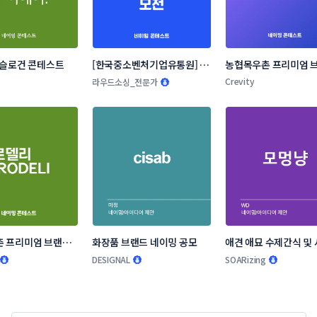
 슬로건 콘테스트
[한국중소벤처기업유통원] 소
농협목우촌 프리미엄 브
상공인 온라인 판로지원사업 
네이밍 공모
Crevity
라우드소싱_전문가
네이밍 공모전
 프리미엄 브랜드 
화장품 브랜드 네이밍 공모
애견 애묘 수제간식 및 
모
랜드 작명부탁드립니다
DESIGNAL
SOARizing