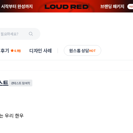
 후기
디자인 사례
원스톱 상담
4.9점
HOT
스트
콘테스트 참여작
는 우리 한우