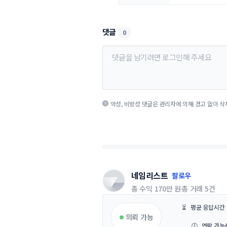
댓글
0
악성, 비방성 댓글은 관리자에 의해 경고 없이 삭
네임리스트
팔로우
총 수익
170만 원
총 거래
5건
⏳
평균 응답시간
의뢰 가능
🕔
연락 가능