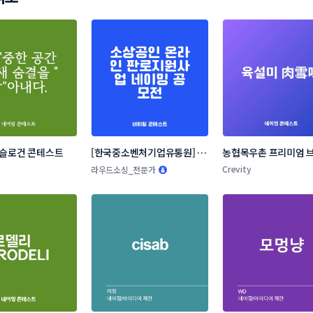
 슬로건 콘테스트
[한국중소벤처기업유통원] 소
농협목우촌 프리미엄 브
상공인 온라인 판로지원사업 
네이밍 공모
Crevity
라우드소싱_전문가
네이밍 공모전