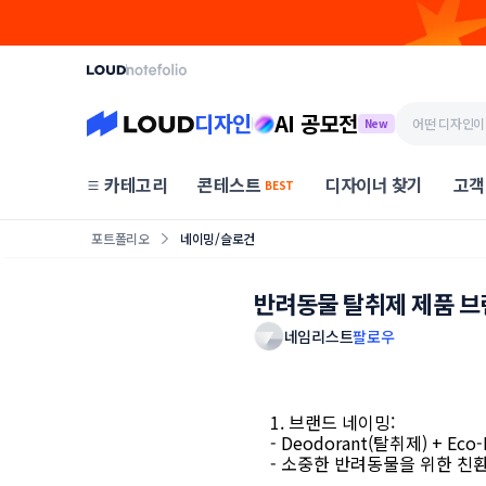
디자인
AI 공모전
New
카테고리
콘테스트
디자이너 찾기
고객
BEST
포트폴리오
네이밍/슬로건
반려동물 탈취제 제품 브
네임리스트
팔로우
1. 브랜드 네이밍:
- Deodorant(탈취제) + Ec
- 소중한 반려동물을 위한 친