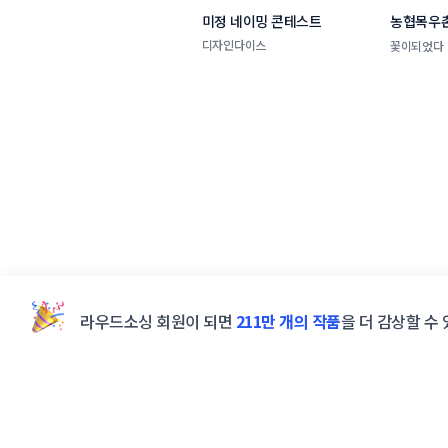
미정 네이밍 콘테스트
농협목우촌
네이밍 공
디자인다이스
꽃이되었다
라우드소싱 회원이 되면
211만 개의 작품
을 더 감상할 수 
powered by
STUNNING