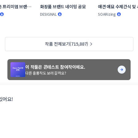
 프리미엄 브랜드 
화장품 브랜드 네이밍 공모
애견 애묘 수제간식 및 
모
랜드 작명부탁드립니다
DESIGNAL
SOARizing
작품 전체보기(715,887)
이 작품은 콘테스트 참여작이에요.
다른 출품작도 보러 갈까요?
있어요!