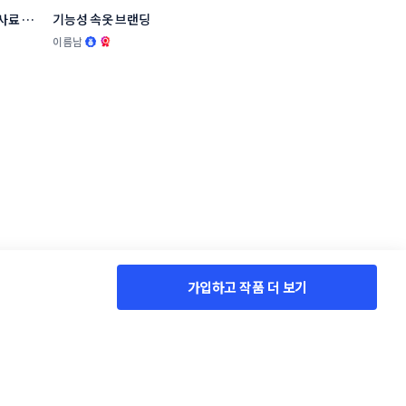
사료 브
기능성 속옷 브랜딩
.
이름남
가입하고 작품 더 보기
서비스 소개