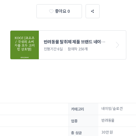
좋아요 0
반려동물 탈취제 제품 브랜드 네이밍 
콘테스트
진행기간 6일
참여작 250개
네이밍/슬로건
카테고리
반려동물
업종
30만 원
총 상금