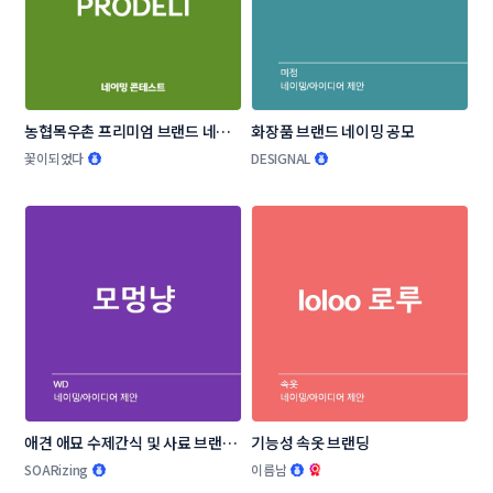
농협목우촌 프리미엄 브랜드 네이
화장품 브랜드 네이밍 공모
밍 공모
꽃이되었다
DESIGNAL
애견 애묘 수제간식 및 사료 브랜드 
기능성 속옷 브랜딩
작명부탁드립니다.
SOARizing
이름남