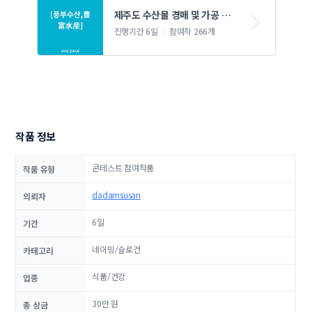
제주도 수산물 경매 및 가공 및 
유통 네이밍 콘테스트
진행기간 6일
참여작 266개
작품 정보
콘테스트 참여작품
작품 유형
dadamsusan
의뢰자
6일
기간
네이밍/슬로건
카테고리
식품/건강
업종
30만 원
총 상금