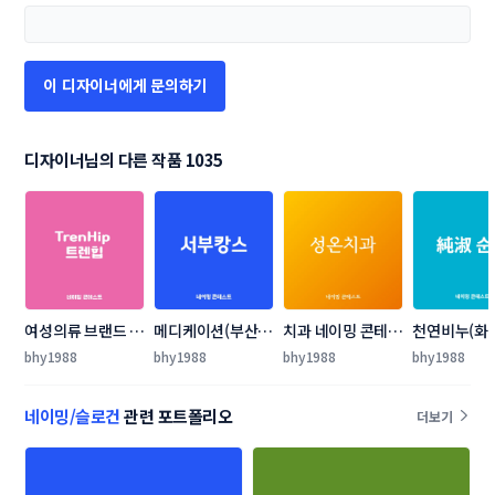
이 디자이너에게 문의하기
디자이너님의 다른 작품 1035
여성의류 브랜드 네
메디케이션(부산 
치과 네이밍 콘테스
천연비누(화
이밍 콘테스트
서구 특화 워케이
트
누)  네이밍 
bhy1988
bhy1988
bhy1988
bhy1988
션) 사업 네이밍 공
트
모
네이밍/슬로건
관련 포트폴리오
더보기