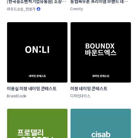
[한국중소벤처기업유통원] 소상공
농협목우촌 프리미엄 브랜드 네이
인 온라인 판로지원사업 네이밍 공
밍 공모
Crevity
라우드소싱_전문가
모전
미용실 미정 네이밍 콘테스트
미정 네이밍 콘테스트
BrandCode
디자인다이스