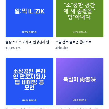
출장 서비스 기사 AI 일정관리 앱 네
소담 건축 슬로건 콘테스트
이밍 콘테스트
THEMOTIVE
JinhaShin