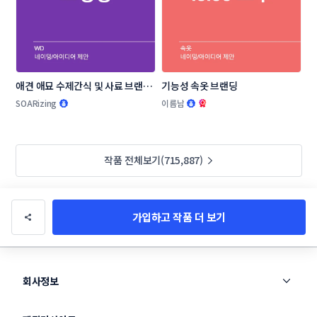
애견 애묘 수제간식 및 사료 브랜드 
기능성 속옷 브랜딩
작명부탁드립니다.
SOARizing
이름남
작품 전체보기(715,887)
가입하고 작품 더 보기
회사정보