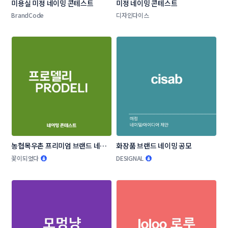
미용실 미정 네이밍 콘테스트
미정 네이밍 콘테스트
BrandCode
디자인다이스
농협목우촌 프리미엄 브랜드 네이
화장품 브랜드 네이밍 공모
밍 공모
꽃이되었다
DESIGNAL