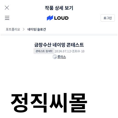
AD
작품 상세 보기
로그인
포트폴리오
네이밍/슬로건
금창수산 네이밍 콘테스트
2024.07.12
조회수 10
콘테스트 참여작
루이스
정직씨몰