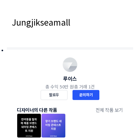
Jungjikseamall
루이스
총 수익
50만 원
총 거래
1건
팔로우
문의하기
디자이너의 다른 작품
전체 작품 보기