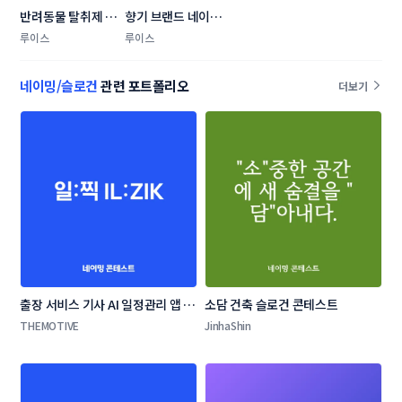
반려동물 탈취제 제
향기 브랜드 네이밍 
품 브랜드 네이밍 
콘테스트
루이스
루이스
콘테스트
네이밍/슬로건
관련 포트폴리오
더보기
출장 서비스 기사 AI 일정관리 앱 네
소담 건축 슬로건 콘테스트
이밍 콘테스트
THEMOTIVE
JinhaShin