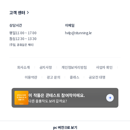
고객 센터
상담시간
이메일
평일
11:00 ~ 17:00
help@stunning.kr
점심
12:30 ~ 13:30
(주말, 공휴일은 제외)
회사소개
공지사항
개인정보처리방침
사업자 확인
이용약관
광고 문의
클래스
공모전 대행
© STUNNING INC.
이 작품은 콘테스트 참여작이에요.
본 사이트에 게시된 디자이너 및 의뢰기업 정보가 무단으로 수집되는 것을 거부합니다.
다른 출품작도 보러 갈까요?
pc 버전으로 보기