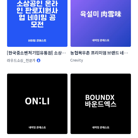
[한국중소벤처기업유통원] 소상공
농협목우촌 프리미엄 브랜드 네이
인 온라인 판로지원사업 네이밍 공
밍 공모
Crevity
라우드소싱_전문가
모전