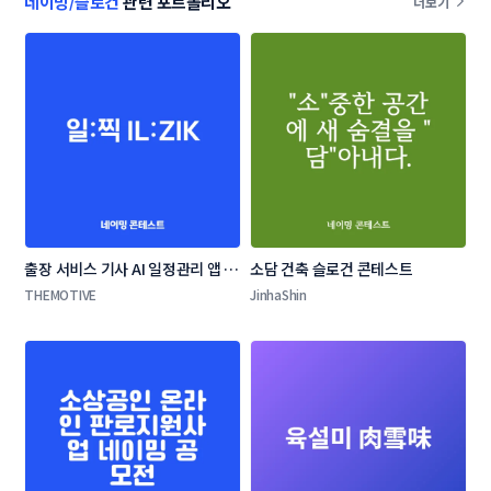
네이밍/슬로건
관련 포트폴리오
더보기
출장 서비스 기사 AI 일정관리 앱 네
소담 건축 슬로건 콘테스트
이밍 콘테스트
THEMOTIVE
JinhaShin