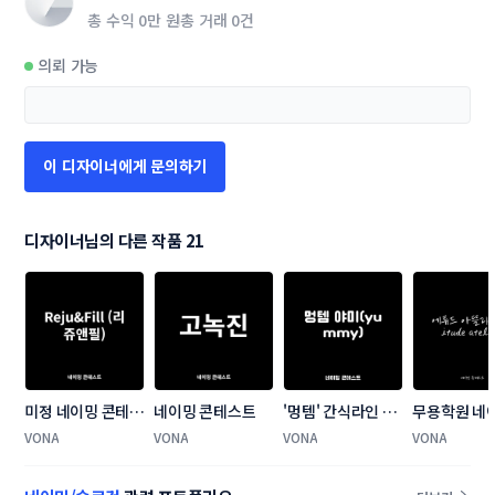
총 수익
0만 원
총 거래
0건
의뢰 가능
이 디자이너에게 문의하기
디자이너님의 다른 작품 21
미정 네이밍 콘테스
네이밍 콘테스트
'멍템' 간식라인 네
무용학원 네
트
이밍 콘테스트
테스트
VONA
VONA
VONA
VONA