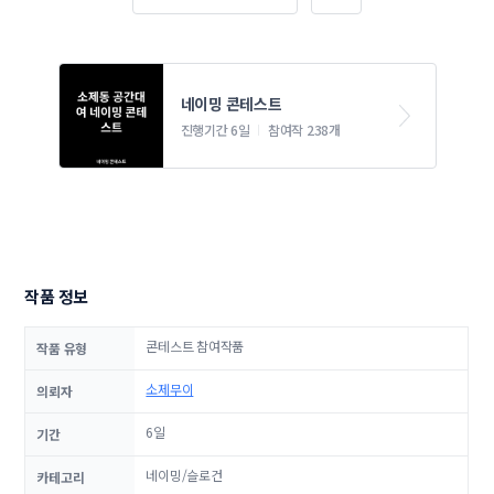
네이밍 콘테스트
진행기간 6일
참여작 238개
작품 정보
콘테스트 참여작품
작품 유형
소제무이
의뢰자
6일
기간
네이밍/슬로건
카테고리