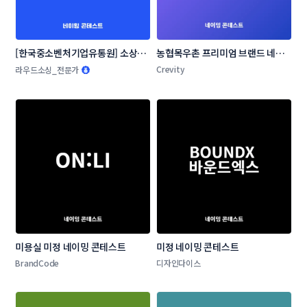
[한국중소벤처기업유통원] 소상공
농협목우촌 프리미엄 브랜드 네이
인 온라인 판로지원사업 네이밍 공
밍 공모
Crevity
라우드소싱_전문가
모전
미용실 미정 네이밍 콘테스트
미정 네이밍 콘테스트
BrandCode
디자인다이스