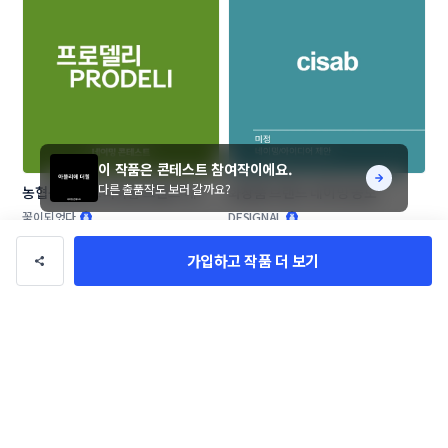
이 작품은 콘테스트 참여작이에요.
다른 출품작도 보러 갈까요?
농협목우촌 프리미엄 브랜드 네이
화장품 브랜드 네이밍 공모
밍 공모
꽃이되었다
DESIGNAL
가입하고 작품 더 보기