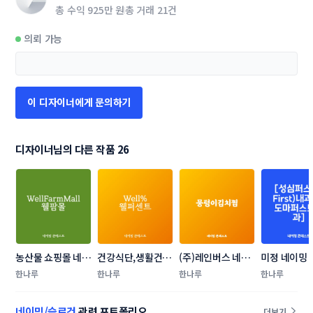
총 수익
925만 원
총 거래
21건
의뢰 가능
이 디자이너에게 문의하기
디자이너님의 다른 작품 26
농산물 쇼핑몰 네이
건강식단,생활건기
(주)레인버스 네이
미정 네이밍
밍 콘테스트
식 네이밍 콘테스트
밍 콘테스트
트
한나루
한나루
한나루
한나루
네이밍/슬로건
관련 포트폴리오
더보기