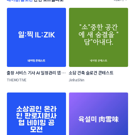
출장 서비스 기사 AI 일정관리 앱 네
소담 건축 슬로건 콘테스트
이밍 콘테스트
THEMOTIVE
JinhaShin