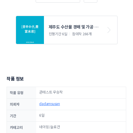
제주도 수산물 경매 및 가공 및 
유통 네이밍 콘테스트
진행기간 6일
참여작 266개
작품 정보
콘테스트 우승작
작품 유형
dadamsusan
의뢰자
6일
기간
네이밍/슬로건
카테고리