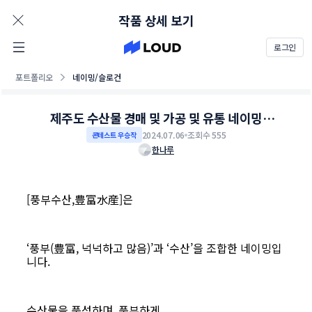
AD
작품 상세 보기
로그인
포트폴리오
네이밍/슬로건
제주도 수산물 경매 및 가공 및 유통 네이밍
콘테스트
2024.07.06
조회수 555
콘테스트 우승작
한나루
[
풍부수산
,
豊富水産
]
은
‘
풍부
(
豊富
,
넉넉하고 많음
)’
과
‘
수산
’
을 조합한 네이밍입
니다
.
수산물을 풍성하며
,
풍부하게