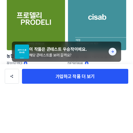
이 작품은 콘테스트 우승작이에요.
해당 콘테스트를 보러 갈까요?
농협목우촌 프리미엄 브랜드 네이
화장품 브랜드 네이밍 공모
밍 공모
꽃이되었다
DESIGNAL
가입하고 작품 더 보기