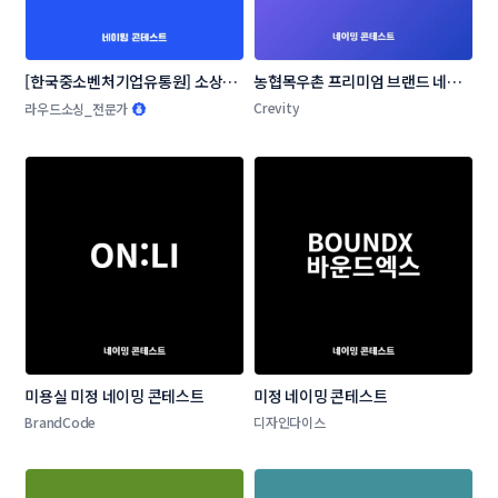
[한국중소벤처기업유통원] 소상공
농협목우촌 프리미엄 브랜드 네이
인 온라인 판로지원사업 네이밍 공
밍 공모
Crevity
라우드소싱_전문가
모전
미용실 미정 네이밍 콘테스트
미정 네이밍 콘테스트
BrandCode
디자인다이스