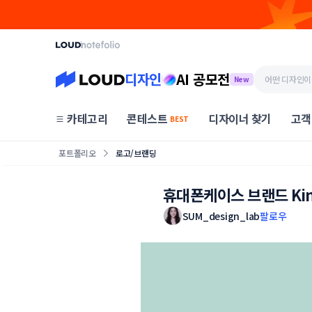
디자인
AI 공모전
New
카테고리
콘테스트
디자이너 찾기
고객
BEST
포트폴리오
로고/브랜딩
휴대폰케이스 브랜드 Kin
SUM_design_lab
팔로우