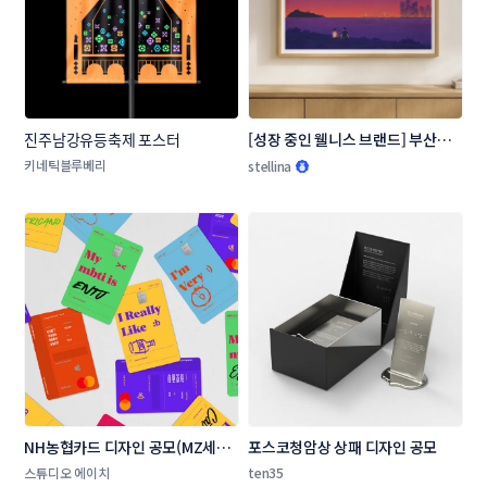
진주남강유등축제 포스터
[성장 중인 웰니스 브랜드] 부산의 
장소, 순간을 담은 일러스트 3종
키네틱블루베리
stellina
NH농협카드 디자인 공모(MZ세대 
포스코청암상 상패 디자인 공모 
타겟 상품 카드 플레이트 디자인)
스튜디오 에이치
ten35