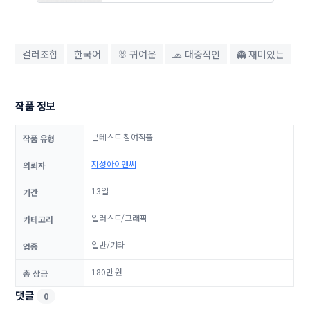
컬러조합
한국어
🐰 귀여운
🧢 대중적인
👻 재미있는
작품 정보
콘테스트 참여작품
작품 유형
지성아이엔씨
의뢰자
13일
기간
일러스트/그래픽
카테고리
일반/기타
업종
180만 원
총 상금
댓글
0