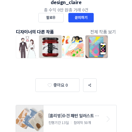
design_claire
총 수익
0만 원
총 거래
0건
팔로우
문의하기
디자이너의 다른 작품
전체 작품 보기
좋아요 0
[홈리빙]수건 패턴 일러스트 콘
테스트
진행기간 13일
참여작 50개