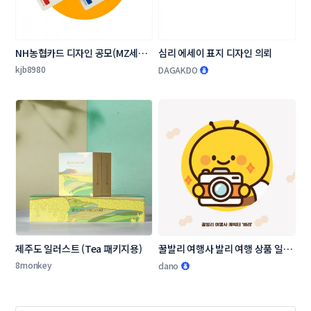
NH농협카드 디자인 공모(MZ세대 
심리 에세이 표지 디자인 의뢰
타겟 상품 카드 플레이트 디자인)
kjb8980
DAGAKDO
제주도 일러스트 (Tea 패키지용)
꿀발리 여행사 발리 여행 상품 일러
스트 디자인 의뢰
8monkey
dano