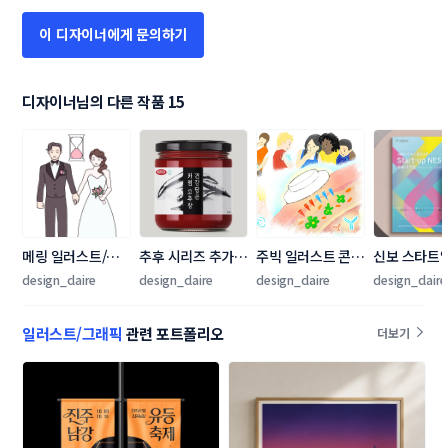
이 디자이너에게 문의하기
디자이너님의 다른 작품 15
메링 일러스트/그
추후 시리즈 추가 
주빅 일러스트 콘테
신보 스타트업
래픽 콘테스트
예정 - 예맛무리 건
스트
플랫폼 Start
design_claire
design_claire
design_claire
design_claire
강담은 저염 고추장 
NEST 제16
용기 디자인
터 제작
일러스트/그래픽
관련 포트폴리오
더보기