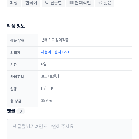
파랑
한국어
📞 단순한
🏢 현대적인
👶 젊은
작품 정보
콘테스트 참여작품
작품 유형
러블리오렌지3251
의뢰자
6일
기간
로고/브랜딩
카테고리
IT/미디어
업종
35만 원
총 상금
댓글
0