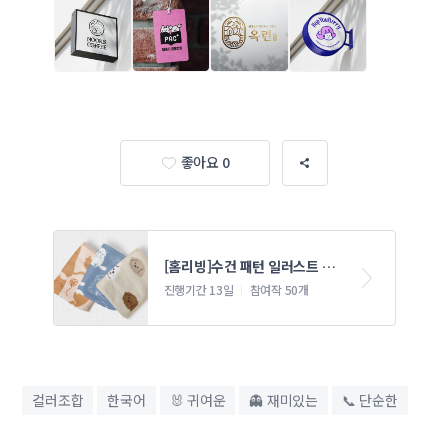
좋아요 0
[홈리빙]수건 패턴 일러스트 콘
테스트
진행기간 13일
참여작 50개
컬러조합
한국어
🐰 귀여운
👻 재미있는
📞 단순한