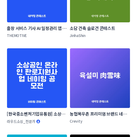
출장 서비스 기사 AI 일정관리 앱 네
소담 건축 슬로건 콘테스트
이밍 콘테스트
THEMOTIVE
JinhaShin
[한국중소벤처기업유통원] 소상공
농협목우촌 프리미엄 브랜드 네이
인 온라인 판로지원사업 네이밍 공
밍 공모
Crevity
라우드소싱_전문가
모전