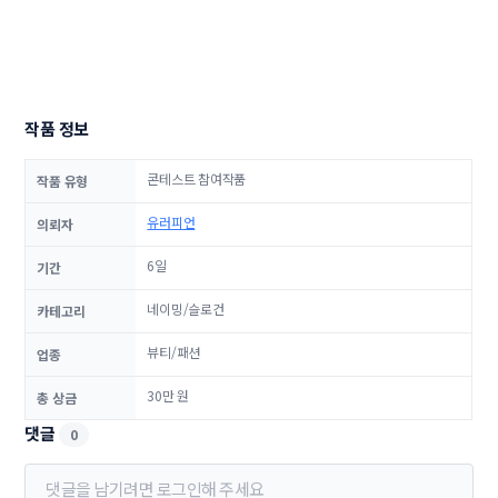
작품 정보
콘테스트 참여작품
작품 유형
유러피언
의뢰자
6일
기간
네이밍/슬로건
카테고리
뷰티/패션
업종
30만 원
총 상금
댓글
0