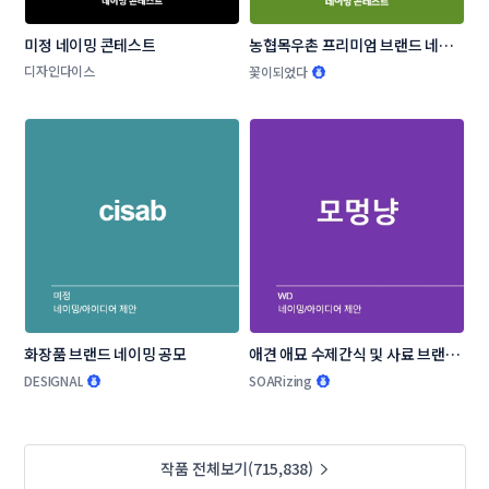
미정 네이밍 콘테스트
농협목우촌 프리미엄 브랜드 네이
밍 공모
디자인다이스
꽃이되었다
화장품 브랜드 네이밍 공모
애견 애묘 수제간식 및 사료 브랜드 
작명부탁드립니다.
DESIGNAL
SOARizing
작품 전체보기(715,838)