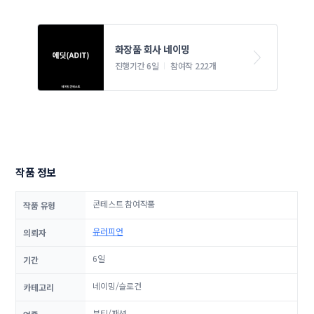
화장품 회사 네이밍 
진행기간 6일
참여작 222개
작품 정보
콘테스트 참여작품
작품 유형
유러피언
의뢰자
6일
기간
네이밍/슬로건
카테고리
뷰티/패션