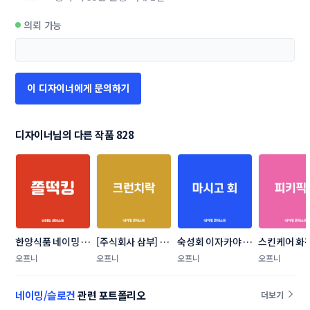
의뢰 가능
이 디자이너에게 문의하기
디자이너님의 다른 작품 828
한양식품 네이밍 콘
[주식회사 삼부] 어
숙성회 이자카야  
스킨케어 화
테스트
포튀각 네이밍 콘테
네이밍 콘테스트
랜딩 네이밍
오프니
오프니
오프니
오프니
스트
트
네이밍/슬로건
관련 포트폴리오
더보기