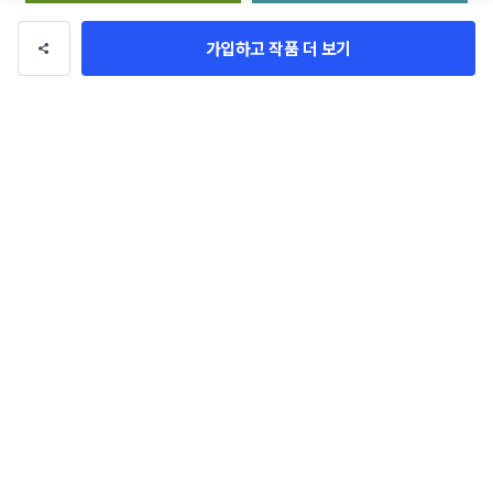
가입하고 작품 더 보기
농협목우촌 프리미엄 브랜드 네이
화장품 브랜드 네이밍 공모
밍 공모
꽃이되었다
DESIGNAL