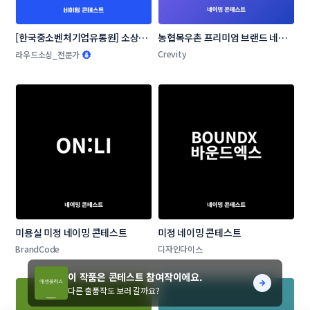
[한국중소벤처기업유통원] 소상공
농협목우촌 프리미엄 브랜드 네이
인 온라인 판로지원사업 네이밍 공
밍 공모
Crevity
라우드소싱_전문가
모전
미용실 미정 네이밍 콘테스트
미정 네이밍 콘테스트
BrandCode
디자인다이스
이 작품은 콘테스트 참여작이에요.
다른 출품작도 보러 갈까요?