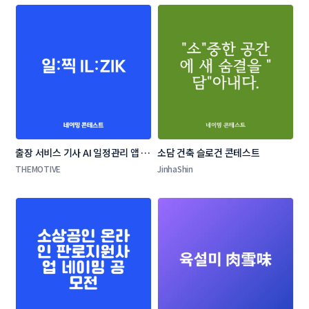
출장 서비스 기사 AI 일정관리 앱 네
소담 건축 슬로건 콘테스트
이밍 콘테스트
THEMOTIVE
JinhaShin