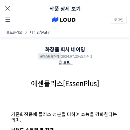
AD
작품 상세 보기
로그인
포트폴리오
네이밍/슬로건
화장품 회사 네이밍
2024.07.25
조회수 2
콘테스트 참여작
오프니
에센플러스[EssenPlus]
기존화장품에 플러스 성분을 더하여 효능을 강화한다는
의미.
브랜드 스토리 및 전략