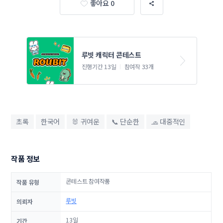
좋아요 0
루빗 캐릭터 콘테스트
진행기간 13일
참여작 33개
초록
한국어
🐰 귀여운
📞 단순한
🧢 대중적인
작품 정보
콘테스트 참여작품
작품 유형
루빗
의뢰자
13일
기간