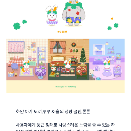
하얀 아기 토끼,루루 & 숲의 정령 골렘,톤톤

사용자에게 둥근 형태로 사랑스러운 느낌을 줄 수 있는 하