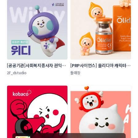
[공공기관]사회복지종사자 권익지
[PRP사이언스] 올리디아 캐릭터 디
원센터 캐릭터 콘테스트
자인 공모전
2F_dstudio
들래장