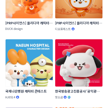
[PRP사이언스] 올리디아 캐릭터 디
[PRP사이언스] 올리디아 캐릭터 디
자인 공모전
자인 공모전
DUCK design
디오포레스트
국제나은병원 캐릭터 콘테스트
한국방송광고진흥공사 ‘공익광고’ 
캐릭터 공모전
HJ0514
맛소금