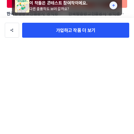
이 작품은 콘테스트 참여작이에요.
다른 출품작도 보러 갈까요?
한국방송광고진흥공사 ‘공익광고’ 
한국방송광고진흥공사 ‘공익광고’ 
캐릭터 공모전
캐릭터 공모전
JIINER
damdam
가입하고 작품 더 보기
한울디앤씨 주식회사 캐릭터 콘테
토실토실 캐릭터 보드
스트
킹메이커
YUNI_ROH
작품 전체보기(32,393)