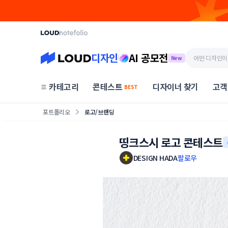
디자인
AI 공모전
New
카테고리
콘테스트
디자이너 찾기
고객
BEST
포트폴리오
로고/브랜딩
띵크스시 로고 콘테스트
DESIGN HADA
팔로우