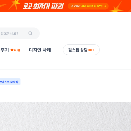
 후기
디자인 사례
원스톱 상담
4.9점
HOT
콘테스트 우승작