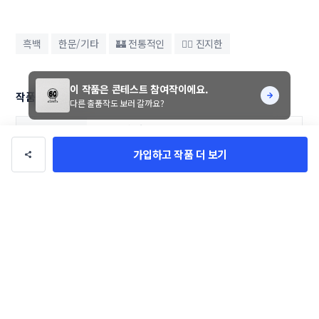
흑백
한문/기타
🏰 전통적인
💂‍♀️ 진지한
이 작품은 콘테스트 참여작이에요.
작품 정보
다른 출품작도 보러 갈까요?
콘테스트 참여작품
작품 유형
가입하고 작품 더 보기
gsh014
의뢰자
6일
기간
로고/브랜딩
카테고리
일반/기타
업종
35만 원
총 상금
댓글
0