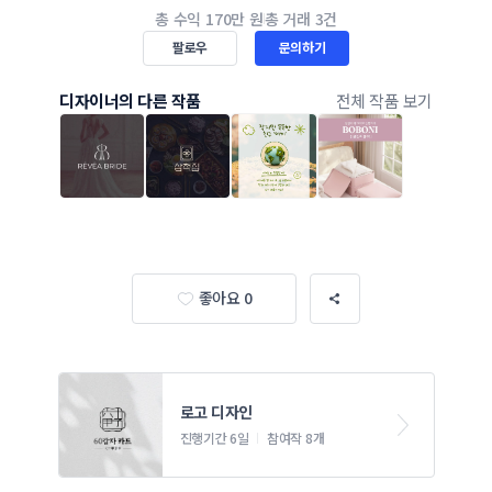
총 수익
170만 원
총 거래
3건
팔로우
문의하기
디자이너의 다른 작품
전체 작품 보기
좋아요 0
로고 디자인
진행기간 6일
참여작 8개