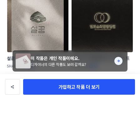
이 작품은 개인 작품이에요.
설쿰 카페 SET 콘테스트
빛과소리 한방병원 로고 콘테스트
디자이너의 다른 작품도 보러 갈까요?
SHAKER_lab
xoowook
가입하고 작품 더 보기