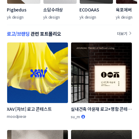
Pigbedus
소담수라상
ECOOAAS
육포에버
yk design
yk design
yk design
yk design
로고/브랜딩
관련 포트폴리오
더보기
XAV [자브] 로고 콘테스트
실내건축 아윤재 로고+명함 콘테스
트
moodpiece
su_m