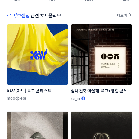
콘테스트
화 슬로건 국민 공
슬로건 공모
모전
로고/브랜딩
관련 포트폴리오
더보기
XAV [자브] 로고 콘테스트
실내건축 아윤재 로고+명함 콘테스
트
moodpiece
su_m