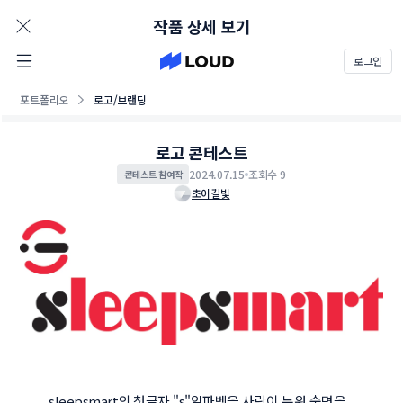
AD
작품 상세 보기
로그인
포트폴리오
로고/브랜딩
로고 콘테스트
2024.07.15
조회수 9
콘테스트 참여작
초이길빛
sleepsmart의 첫글자 "s"알파벳을 사람이 누워 숙면을 