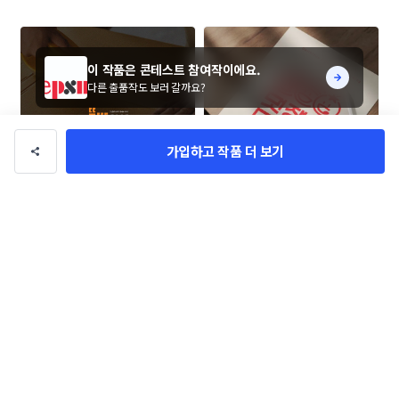
이 작품은 콘테스트 참여작이에요.
다른 출품작도 보러 갈까요?
가입하고 작품 더 보기
뚝딱이사 로고+명함 콘테스트
멋쟁이도마도 (Dandy Domado 
로고 콘테스트
amh
CW_Design