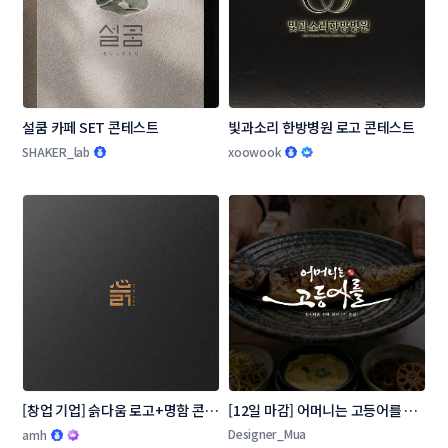
설쿰 카페 SET 콘테스트
빛과소리 한방병원 로고 콘테스트
SHAKER_lab
xoowook
[창업 기업] 슭다움 로고+명함 콘테
[12일 마감] 어머니는 고등어를 로
스트
고 콘테스트
Designer_Mua
amh