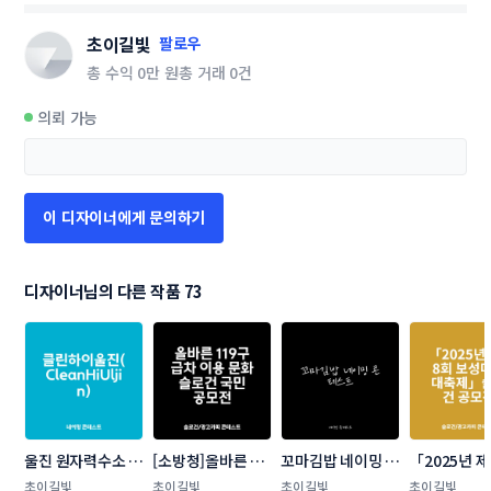
초이길빛
팔로우
총 수익
0만 원
총 거래
0건
의뢰 가능
이 디자이너에게 문의하기
디자이너님의 다른 작품 73
울진 원자력수소 국
[소방청]올바른 
꼬마김밥 네이밍 콘
「2025년 제
가산업단지 네이밍 
119구급차 이용 문
테스트
보성다향대
초이길빛
초이길빛
초이길빛
초이길빛