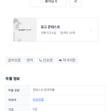
좋아요 0
로고 콘테스트
진행기간 6일
참여작 30개
컬러조합
영어
📞 단순한
👑 럭셔리한
작품 정보
콘테스트 참여작품
작품 유형
비브이엘
의뢰자
6일
기간